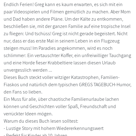
Endlich Ferien! Greg kann es kaum erwarten, es sich mit ein
paar Videospielen und Filmen gemütlich zu machen. Aber Mom
und Dad haben andere Pläne. Um der Kälte zu entkommen,
beschließen sie, mit der ganzen Familie auf eine tropische Insel
zu fliegen: Und tschüss! Greg ist nicht gerade begeistert. Nicht
nur, dass er das erste Mal in seinem Leben in ein Flugzeug
steigen muss! Im Paradies angekommen, wird es noch
schlimmer: Ein vertauschter Koffer, ein unfreiwilliger Tauchgang
und eine Horde fieser Krabbeltiere lassen diesen Urlaub
unvergesslich werden ...
Dieses Buch steckt voller witziger Katastrophen, Familien-
Fiaskos und natürlich dem typischen GREGS TAGEBUCH-Humor,
den Fans so lieben.
Ein Muss für alle, über chaotische Familienurlaube lachen
können und Geschichten voller Spaß, Freundschaft und
verrückter Ideen mögen.
Warum du dieses Buch lesen solltest:
- Lustige Story mit hohem Wiedererkennungswert
- Perfekt für Kinder ab 10 Jahren