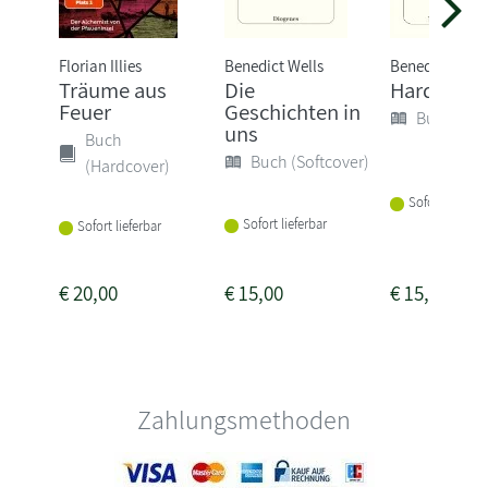
Florian Illies
Benedict Wells
Benedict Well
Träume aus
Die
Hard Land
Feuer
Geschichten in
Buch (Sof
uns
Buch
Buch (Softcover)
(Hardcover)
Sofort lieferba
Sofort lieferbar
Sofort lieferbar
€
20,00
€
15,00
€
15,00
Zahlungsmethoden