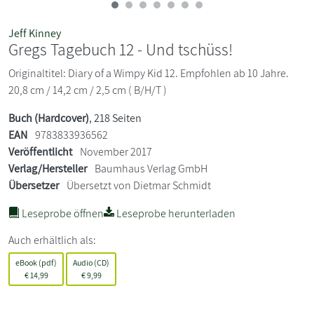
Jeff Kinney
Gregs Tagebuch 12 - Und tschüss!
Originaltitel: Diary of a Wimpy Kid 12. Empfohlen ab 10 Jahre.
20,8 cm / 14,2 cm / 2,5 cm ( B/H/T )
Buch (Hardcover)
, 218 Seiten
EAN
9783833936562
Veröffentlicht
November 2017
Verlag/Hersteller
Baumhaus Verlag GmbH
Übersetzer
Übersetzt von Dietmar Schmidt
Leseprobe öffnen
Leseprobe herunterladen
Auch erhältlich als:
eBook (pdf)
Audio (CD)
€
14,99
€
9,99