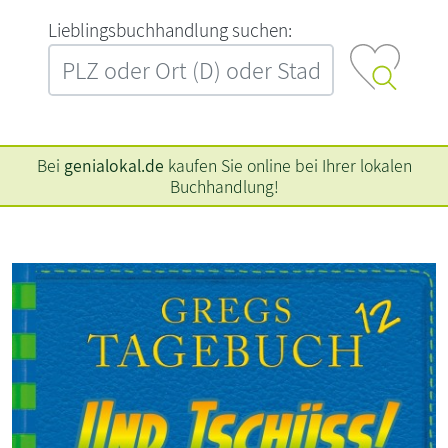
L‍i‍e‍b‍l‍i‍n‍g‍s‍b‍u‍c‍h‍h‍a‍n‍d‍l‍u‍n‍g‍ ‍s‍u‍c‍h‍e‍n‍:‍
Bei
genialokal.de
kaufen Sie online bei Ihrer lokalen
Buchhandlung!