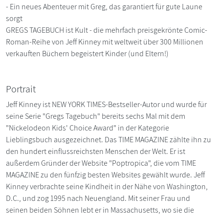
- Ein neues Abenteuer mit Greg, das garantiert für gute Laune
sorgt
GREGS TAGEBUCH ist Kult - die mehrfach preisgekrönte Comic-
Roman-Reihe von Jeff Kinney mit weltweit über 300 Millionen
verkauften Büchern begeistert Kinder (und Eltern!)
Portrait
Jeff Kinney ist NEW YORK TIMES-Bestseller-Autor und wurde für
seine Serie "Gregs Tagebuch" bereits sechs Mal mit dem
"Nickelodeon Kids' Choice Award" in der Kategorie
Lieblingsbuch ausgezeichnet. Das TIME MAGAZINE zählte ihn zu
den hundert einflussreichsten Menschen der Welt. Er ist
außerdem Gründer der Website "Poptropica", die vom TIME
MAGAZINE zu den fünfzig besten Websites gewählt wurde. Jeff
Kinney verbrachte seine Kindheit in der Nähe von Washington,
D.C., und zog 1995 nach Neuengland. Mit seiner Frau und
seinen beiden Söhnen lebt er in Massachusetts, wo sie die