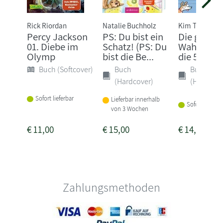
Rick Riordan
Natalie Buchholz
Kim Tomsic
Percy Jackson
PS: Du bist ein
Die ganze
01. Diebe im
Schatz! (PS: Du
Wahrheit 
Olymp
bist die Be...
die 5. Klas
Buch (Softcover)
Buch
Buch
(Hardcover)
(Hardcove
Sofort lieferbar
Lieferbar innerhalb
Sofort lieferba
von 3 Wochen
€
11,00
€
15,00
€
14,00
Zahlungsmethoden