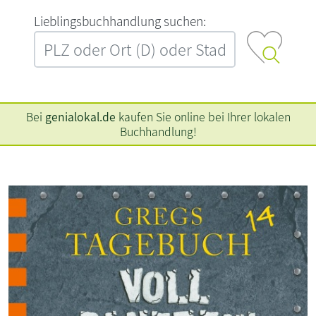
L‍i‍e‍b‍l‍i‍n‍g‍s‍b‍u‍c‍h‍h‍a‍n‍d‍l‍u‍n‍g‍ ‍s‍u‍c‍h‍e‍n‍:‍
Bei
genialokal.de
kaufen Sie online bei Ihrer lokalen
Buchhandlung!