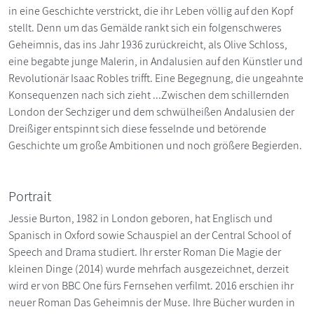
in eine Geschichte verstrickt, die ihr Leben völlig auf den Kopf
stellt. Denn um das Gemälde rankt sich ein folgenschweres
Geheimnis, das ins Jahr 1936 zurückreicht, als Olive Schloss,
eine begabte junge Malerin, in Andalusien auf den Künstler und
Revolutionär Isaac Robles trifft. Eine Begegnung, die ungeahnte
Konsequenzen nach sich zieht ...Zwischen dem schillernden
London der Sechziger und dem schwülheißen Andalusien der
Dreißiger entspinnt sich diese fesselnde und betörende
Geschichte um große Ambitionen und noch größere Begierden.
Portrait
Jessie Burton, 1982 in London geboren, hat Englisch und
Spanisch in Oxford sowie Schauspiel an der Central School of
Speech and Drama studiert. Ihr erster Roman Die Magie der
kleinen Dinge (2014) wurde mehrfach ausgezeichnet, derzeit
wird er von BBC One fürs Fernsehen verfilmt. 2016 erschien ihr
neuer Roman Das Geheimnis der Muse. Ihre Bücher wurden in