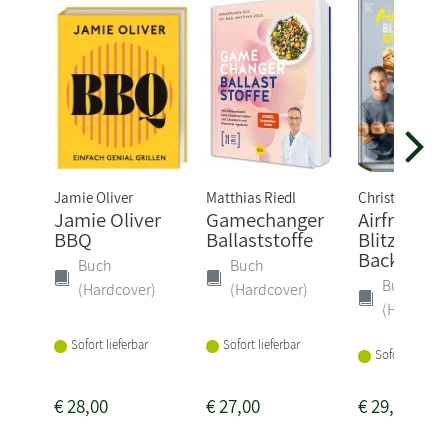
Jamie Oliver
Matthias Riedl
Christian Hen
Jamie Oliver
Gamechanger
Airfryer-
BBQ
Ballaststoffe
Blitzrezep
Backen
Buch
Buch
Buch
(Hardcover)
(Hardcover)
(Hardcove
Sofort lieferbar
Sofort lieferbar
Sofort lieferba
€
28,00
€
27,00
€
29,95