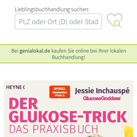
L‍i‍e‍b‍l‍i‍n‍g‍s‍b‍u‍c‍h‍h‍a‍n‍d‍l‍u‍n‍g‍ ‍s‍u‍c‍h‍e‍n‍:‍
Bei
genialokal.de
kaufen Sie online bei Ihrer lokalen
Buchhandlung!