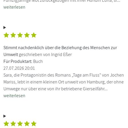
Fünfzigjährige lebt zurückgezogen mit ihrer Hündin Luna, si...
weiterlesen
Stimmt nachdenklich über die Beziehung des Menschen zur
Umwelt
geschrieben von Ingrid Eßer
Für Produktart:
Buch
27.07.2026 20:01
Sara, die Protagonistin des Romans „Tage am Fluss“ von Jochen
Mariss, lebt in einem kleinen Ort unweit von Hamburg, der ohne
Umwege nur über eine von ihr betriebene Gierseilfähr...
weiterlesen