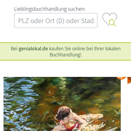
L‍i‍e‍b‍l‍i‍n‍g‍s‍b‍u‍c‍h‍h‍a‍n‍d‍l‍u‍n‍g‍ ‍s‍u‍c‍h‍e‍n‍:‍
Bei
genialokal.de
kaufen Sie online bei Ihrer lokalen
Buchhandlung!