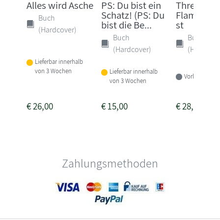
Alles wird Asche
PS: Du bist ein
Threshing 
Schatz! (PS: Du
Flammeng
Buch
bist die Be...
st
(Hardcover)
Buch
Buch
(Hardcover)
(Hardcove
Lieferbar innerhalb
von 3 Wochen
Lieferbar innerhalb
Vorbestellbar
von 3 Wochen
€
26,00
€
15,00
€
28,00
Zahlungsmethoden