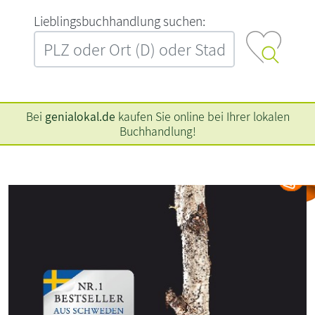
L‍i‍e‍b‍l‍i‍n‍g‍s‍b‍u‍c‍h‍h‍a‍n‍d‍l‍u‍n‍g‍ ‍s‍u‍c‍h‍e‍n‍:‍
Bei
genialokal.de
kaufen Sie online bei Ihrer lokalen
Buchhandlung!