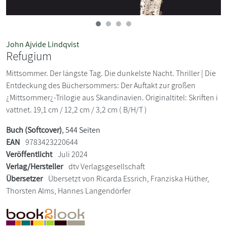
John Ajvide Lindqvist
Refugium
Mittsommer. Der längste Tag. Die dunkelste Nacht. Thriller | Die
Entdeckung des Büchersommers: Der Auftakt zur großen
¿Mittsommer¿-Trilogie aus Skandinavien. Originaltitel: Skriften i
vattnet. 19,1 cm / 12,2 cm / 3,2 cm ( B/H/T )
Buch (Softcover)
, 544 Seiten
EAN
9783423220644
Veröffentlicht
Juli 2024
Verlag/Hersteller
dtv Verlagsgesellschaft
Übersetzer
Übersetzt von Ricarda Essrich, Franziska Hüther,
Thorsten Alms, Hannes Langendörfer