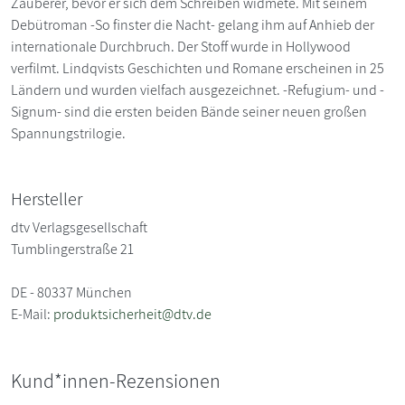
Zauberer, bevor er sich dem Schreiben widmete. Mit seinem
Debütroman -So finster die Nacht- gelang ihm auf Anhieb der
internationale Durchbruch. Der Stoff wurde in Hollywood
verfilmt. Lindqvists Geschichten und Romane erscheinen in 25
Ländern und wurden vielfach ausgezeichnet. -Refugium- und -
Signum- sind die ersten beiden Bände seiner neuen großen
Spannungstrilogie.
Hersteller
dtv Verlagsgesellschaft
Tumblingerstraße 21
DE - 80337 München
E-Mail:
produktsicherheit@dtv.de
Kund*innen-Rezensionen