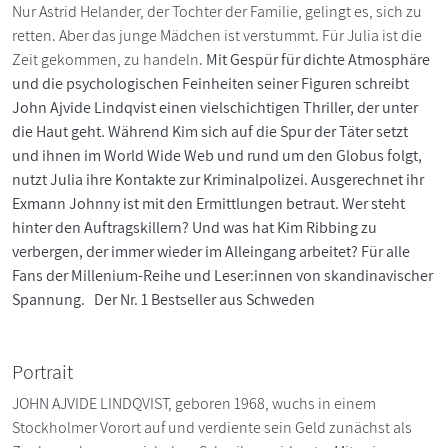
Nur Astrid Helander, der Tochter der Familie, gelingt es, sich zu
retten. Aber das junge Mädchen ist verstummt. Für Julia ist die
Zeit gekommen, zu handeln.
Mit Gespür für dichte Atmosphäre
und die psychologischen Feinheiten seiner Figuren schreibt
John Ajvide Lindqvist einen vielschichtigen Thriller, der unter
die Haut geht. Während Kim sich auf die Spur der Täter setzt
und ihnen im World Wide Web und rund um den Globus folgt,
nutzt Julia ihre Kontakte zur Kriminalpolizei. Ausgerechnet ihr
Exmann Johnny ist mit den Ermittlungen betraut. Wer steht
hinter den Auftragskillern? Und was hat Kim Ribbing zu
verbergen, der immer wieder im Alleingang arbeitet? Für alle
Fans der Millenium-Reihe und Leser:innen von skandinavischer
Spannung. Der Nr. 1 Bestseller aus Schweden
Portrait
JOHN AJVIDE LINDQVIST, geboren 1968, wuchs in einem
Stockholmer Vorort auf und verdiente sein Geld zunächst als