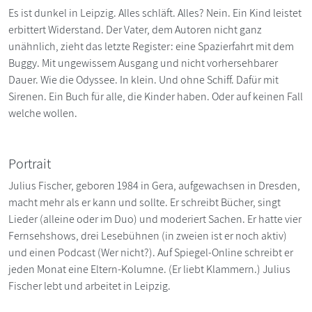
Es ist dunkel in Leipzig. Alles schläft. Alles? Nein. Ein Kind leistet
erbittert Widerstand. Der Vater, dem Autoren nicht ganz
unähnlich, zieht das letzte Register: eine Spazierfahrt mit dem
Buggy. Mit ungewissem Ausgang und nicht vorhersehbarer
Dauer. Wie die Odyssee. In klein. Und ohne Schiff. Dafür mit
Sirenen. Ein Buch für alle, die Kinder haben. Oder auf keinen Fall
welche wollen.
Portrait
Julius Fischer, geboren 1984 in Gera, aufgewachsen in Dresden,
macht mehr als er kann und sollte. Er schreibt Bücher, singt
Lieder (alleine oder im Duo) und moderiert Sachen. Er hatte vier
Fernsehshows, drei Lesebühnen (in zweien ist er noch aktiv)
und einen Podcast (Wer nicht?). Auf Spiegel-Online schreibt er
jeden Monat eine Eltern-Kolumne. (Er liebt Klammern.) Julius
Fischer lebt und arbeitet in Leipzig.