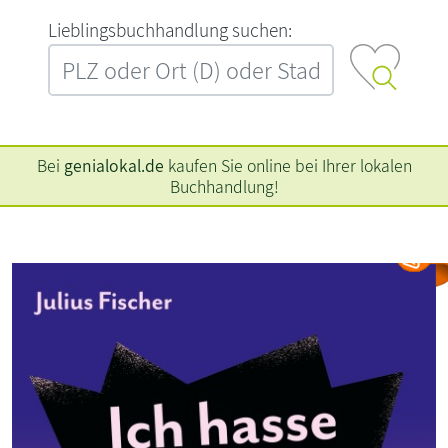
L‍i‍e‍b‍l‍i‍n‍g‍s‍b‍u‍c‍h‍h‍a‍n‍d‍l‍u‍n‍g‍ ‍s‍u‍c‍h‍e‍n‍:‍
Bei
genialokal.de
kaufen Sie online bei Ihrer lokalen
Buchhandlung!