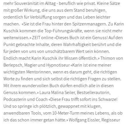
mehr Souveränität im Alltag - beruflich wie privat. Kleine Sätze
mit großer Wirkung, die uns aus dem Stand beruhigen,
ordentlich für Verblüffung sorgen und das Leben leichter
machen. «Sie ist die Frau hinter den Spitzenmanagern. Zu Karin
Kuschik kommen die Top-Führungskräfte, wenn sie nicht mehr
weiterwissen.» ZEIT online «Dieses Buch ist ein Genuss! Auf den
Punkt gebrachte Inhalte, deren Wahrhaftigkeit berührt und die
für jeden von uns von unschätzbarem Wert sein können.
Endlich macht Karin Kuschik ihr Wissen öffentlich.» Thimon von
Berlepsch, Magier und Hypnotiseur «Karin ist eine meiner
wichtigsten Mentorinnen, wenn es darum geht, die richtigen
Worte zu finden und sich selbst die richtigen Fragen zu stellen.
Mit ihrem wundervollen Buch dürfen endlich alle in diesen
Genuss kommen.» Laura Malina Seiler, Bestsellerautorin,
Podcasterin und Coach «Diese Frau trifft sofort ins Schwarze!
Und so springe ich plötzlich, gewappnet mit klugen,
anwendbaren Tools, vom 10-Meter-Turm meines Lebens, als ob
ich das schon immer getan hätte.» Wolfgang Eissler, Regisseur