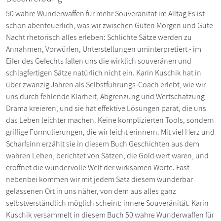
50 wahre Wunderwaffen für mehr Souveränität im Alltag Es ist
schon abenteuerlich, was wir zwischen Guten Morgen und Gute
Nacht rhetorisch alles erleben: Schlichte Sätze werden zu
Annahmen, Vorwürfen, Unterstellungen uminterpretiert - im
Eifer des Gefechts fallen uns die wirklich souveränen und
schlagfertigen Sätze natürlich nicht ein. Karin Kuschik hat in
über zwanzig Jahren als Selbstführungs-Coach erlebt, wie wir
uns durch fehlende Klarheit, Abgrenzung und Wertschätzung
Drama kreieren, und sie hat effektive Lösungen parat, die uns
das Leben leichter machen. Keine komplizierten Tools, sondern
griffige Formulierungen, die wir leicht erinnern. Mit viel Herz und
Scharfsinn erzählt sie in diesem Buch Geschichten aus dem
wahren Leben, berichtet von Sätzen, die Gold wert waren, und
eröffnet die wundervolle Welt der wirksamen Worte. Fast
nebenbei kommen wir mit jedem Satz diesem wunderbar
gelassenen Ort in uns näher, von dem aus alles ganz
selbstverständlich möglich scheint: innere Souveränität. Karin
Kuschik versammelt in diesem Buch 50 wahre Wunderwaffen für