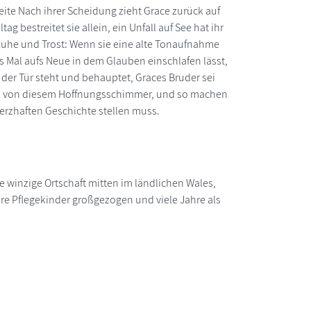
eite Nach ihrer Scheidung zieht Grace zurück auf
 bestreitet sie allein, ein Unfall auf See hat ihr
Ruhe und Trost: Wenn sie eine alte Tonaufnahme
s Mal aufs Neue in dem Glauben einschlafen lässt,
r der Tür steht und behauptet, Graces Bruder sei
ht ab von diesem Hoffnungsschimmer, und so machen
merzhaften Geschichte stellen muss.
ne winzige Ortschaft mitten im ländlichen Wales,
re Pflegekinder großgezogen und viele Jahre als