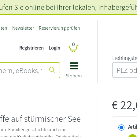
fen Sie online bei Ihrer lokalen
, inhabergefü
sten
Newsletter
Reservierung prüfen
0
Registrieren
Login
L‍i‍e‍b‍l‍i‍n‍g‍s‍b
Stöbern
€
22
ffe auf stürmischer See
Arti
arte Familiengeschichte und eine
 an die Kraft des Atlantiks. Originaltitel: