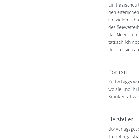
Ein tragisches
den elterlichen
vor vielen Jah
des Seewetterb
das Meer sei r
tatsächlich no
die drei sich a
Portrait
Kathy Biggs wur
wo sie und ihr
Krankenschwest
Hersteller
dtv Verlagsgese
Tumblingerstr