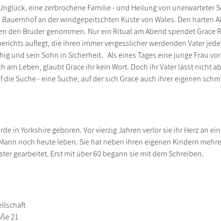
 Unglück, eine zerbrochene Familie - und Heilung von unerwarteter S
 Bauernhof an der windgepeitschten Küste von Wales. Den harten Alltag
ren den Bruder genommen. Nur ein Ritual am Abend spendet Grace 
erichts auflegt, die ihren immer vergesslicher werdenden Vater jede
uhig und sein Sohn in Sicherheit. Als eines Tages eine junge Frau vo
ch am Leben, glaubt Grace ihr kein Wort. Doch ihr Vater lässt nic
uf die Suche - eine Suche, auf der sich Grace auch ihrer eigenen sch
de in Yorkshire geboren. Vor vierzig Jahren verlor sie ihr Herz an ei
 Mann noch heute leben. Sie hat neben ihren eigenen Kindern mehre
er gearbeitet. Erst mit über 60 begann sie mit dem Schreiben.
llschaft
aße 21