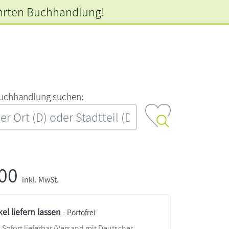
hrten
Buchhandlung!
‍u‍c‍h‍h‍a‍n‍d‍l‍u‍n‍g‍ ‍s‍u‍c‍h‍e‍n‍:‍
,00
inkl. MwSt.
kel liefern lassen
- Portofrei
Sofort lieferbar
(Versand mit Deutscher