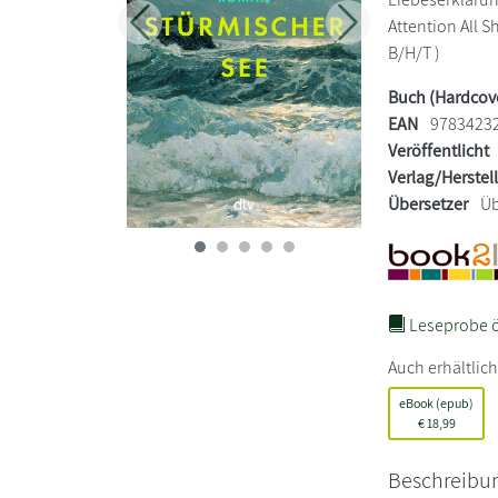
Attention All S
Zurück
Weiter
B/H/T )
Buch (Hardcov
EAN
9783423
Veröffentlicht
Verlag/Herstel
Übersetzer
Üb
Leseprobe ö
Auch erhältlich
eBook (epub)
€
18,99
Beschreibu