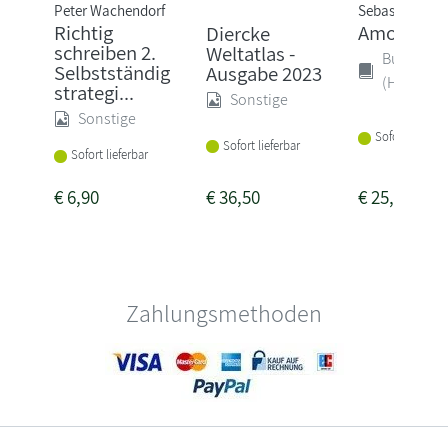
Peter Wachendorf
Sebastian Fitz
Richtig
Amokspiel
Diercke
schreiben 2.
Weltatlas -
Buch
Selbstständig
Ausgabe 2023
(Hardcove
strategi...
Sonstige
Sonstige
Sofort lieferba
Sofort lieferbar
Sofort lieferbar
€
6,90
€
36,50
€
25,00
Zahlungsmethoden