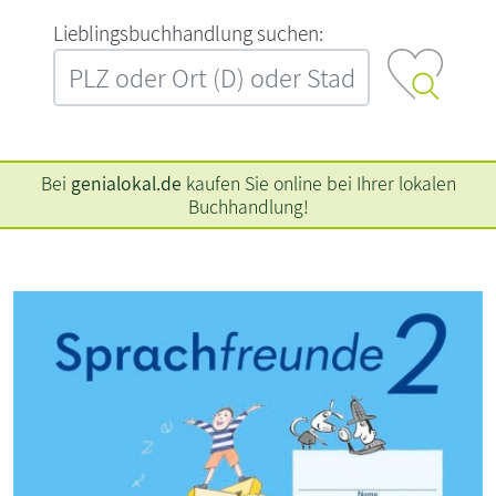
L‍i‍e‍b‍l‍i‍n‍g‍s‍b‍u‍c‍h‍h‍a‍n‍d‍l‍u‍n‍g‍ ‍s‍u‍c‍h‍e‍n‍:‍
Bei
genialokal.de
kaufen Sie online bei Ihrer lokalen
Buchhandlung!