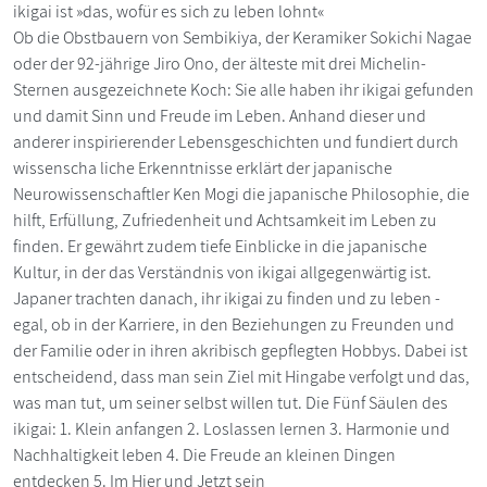
ikigai ist »das, wofür es sich zu leben lohnt«
Ob die Obstbauern von Sembikiya, der Keramiker Sokichi Nagae
oder der 92-jährige Jiro Ono, der älteste mit drei Michelin-
Sternen ausgezeichnete Koch: Sie alle haben ihr ikigai gefunden
und damit Sinn und Freude im Leben. Anhand dieser und
anderer inspirierender Lebensgeschichten und fundiert durch
wissenscha liche Erkenntnisse erklärt der japanische
Neurowissenschaftler Ken Mogi die japanische Philosophie, die
hilft, Erfüllung, Zufriedenheit und Achtsamkeit im Leben zu
finden. Er gewährt zudem tiefe Einblicke in die japanische
Kultur, in der das Verständnis von ikigai allgegenwärtig ist.
Japaner trachten danach, ihr ikigai zu finden und zu leben -
egal, ob in der Karriere, in den Beziehungen zu Freunden und
der Familie oder in ihren akribisch gepflegten Hobbys. Dabei ist
entscheidend, dass man sein Ziel mit Hingabe verfolgt und das,
was man tut, um seiner selbst willen tut. Die Fünf Säulen des
ikigai: 1. Klein anfangen 2. Loslassen lernen 3. Harmonie und
Nachhaltigkeit leben 4. Die Freude an kleinen Dingen
entdecken 5. Im Hier und Jetzt sein