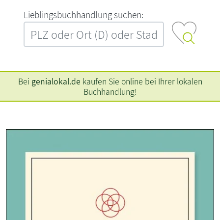
L‍i‍e‍b‍l‍i‍n‍g‍s‍b‍u‍c‍h‍h‍a‍n‍d‍l‍u‍n‍g‍ ‍s‍u‍c‍h‍e‍n‍:‍
Bei
genialokal.de
kaufen Sie online bei Ihrer lokalen
Buchhandlung!