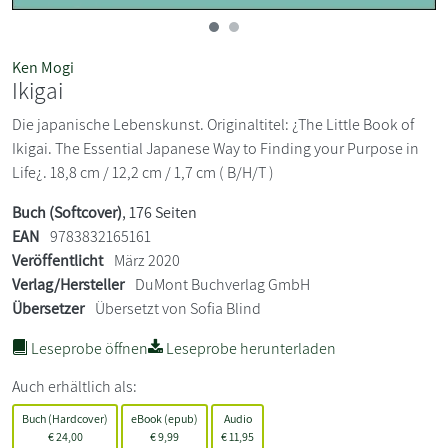
Ken Mogi
Ikigai
Die japanische Lebenskunst. Originaltitel: ¿The Little Book of
Ikigai. The Essential Japanese Way to Finding your Purpose in
Life¿. 18,8 cm / 12,2 cm / 1,7 cm ( B/H/T )
Buch (Softcover)
, 176 Seiten
EAN
9783832165161
Veröffentlicht
März 2020
Verlag/Hersteller
DuMont Buchverlag GmbH
Übersetzer
Übersetzt von Sofia Blind
Leseprobe öffnen
Leseprobe herunterladen
Auch erhältlich als:
Buch (Hardcover)
eBook (epub)
Audio
€
24,00
€
9,99
€
11,95