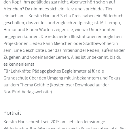
den Kopf, ihm gefällt das gar nicht. Aber wer hört schon auf
Mienchen? Da nimmt es sich ein Herz und spricht das Tier
einfach an ... Kerstin Hau und Stella Dreis haben ein Bilderbuch
geschaffen, das zeitlos und zugleich zeitgeistig ist. Mit Tempo,
Humor und klaren Worten zeigen sie, wie wir Unbekanntem
begegnen können. Die reduzierten Illustrationen er­möglichen
Projektionen: Jede:r kann Mienchen oder Stadtbewohner:in
sein. Eine Geschichte über das miteinander Reden, aufeinander
Zugehen und von­einander Lernen. Alles ist unbekannt, bis du
es kennenlernst
Für Lehrkräfte: Pädagogisches Begleitmaterial für die
Grundschule über den Umgang mit Unbekanntem und Fokus
auf dem Thema Gefühle (kostenloser Download auf der
NordSüd-Verlagswebsite)
Portrait
Kerstin Hau schreibt seit 2015 am liebsten feinsinnige
Bilderbücher. Ihre Werke werden in viele Sprachen übersetzt. Sie