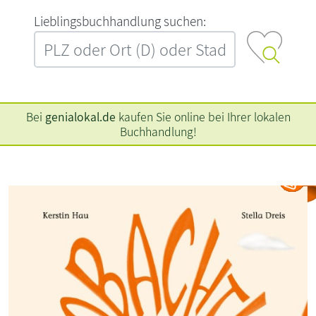
L‍i‍e‍b‍l‍i‍n‍g‍s‍b‍u‍c‍h‍h‍a‍n‍d‍l‍u‍n‍g‍ ‍s‍u‍c‍h‍e‍n‍:‍
Bei
genialokal.de
kaufen Sie online bei Ihrer lokalen
Buchhandlung!