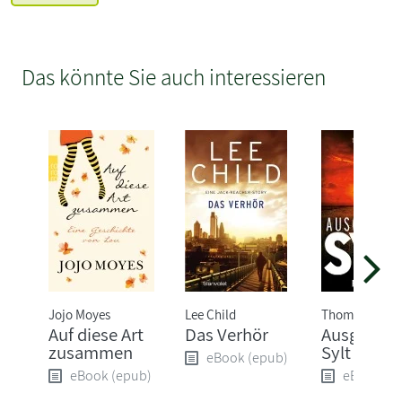
Das könnte Sie auch interessieren
Jojo Moyes
Lee Child
Thomas Herzb
Auf diese Art
Das Verhör
Ausgerech
zusammen
Sylt
eBook (epub)
eBook (epub)
eBook (e