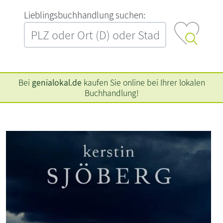
L‍i‍e‍b‍l‍i‍n‍g‍s‍b‍u‍c‍h‍h‍a‍n‍d‍l‍u‍n‍g‍ ‍s‍u‍c‍h‍e‍n‍:‍
Bei
genialokal.de
kaufen Sie online bei Ihrer lokalen
Buchhandlung!