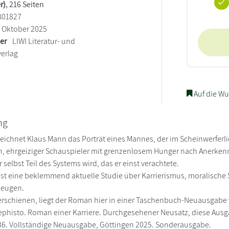
r)
, 216 Seiten
801827
Oktober 2025
ler
LIWI Literatur- und
erlag
Auf die Wu
ng
zeichnet Klaus Mann das Porträt eines Mannes, der im Scheinwerferlic
n, ehrgeiziger Schauspieler mit grenzenlosem Hunger nach Anerken
er selbst Teil des Systems wird, das er einst verachtete.
st eine beklemmend aktuelle Studie über Karrierismus, moralische
beugen.
erschienen, liegt der Roman hier in einer Taschenbuch-Neuausgabe 
phisto. Roman einer Karriere. Durchgesehener Neusatz, diese Ausgab
6. Vollständige Neuausgabe, Göttingen 2025. Sonderausgabe.