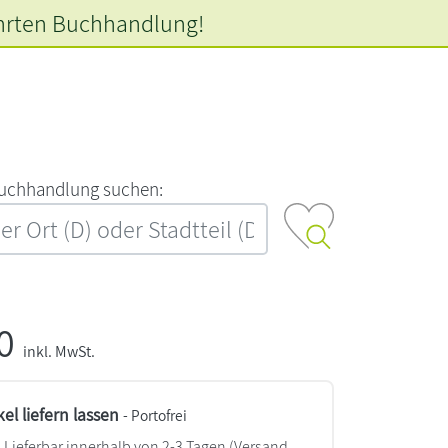
hrten
Buchhandlung!
‍u‍c‍h‍h‍a‍n‍d‍l‍u‍n‍g‍ ‍s‍u‍c‍h‍e‍n‍:‍
90
inkl. MwSt.
kel liefern lassen
- Portofrei
Lieferbar innerhalb von 2-3 Tagen
(Versand