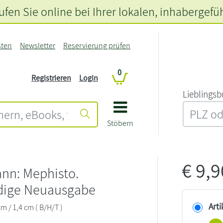
fen Sie online bei Ihrer lokalen
, inhabergefü
sten
Newsletter
Reservierung prüfen
0
Registrieren
Login
L‍i‍e‍b‍l‍i‍n‍g‍s‍b
Stöbern
€
9,
nn: Mephisto.
ndige Neuausgabe
Arti
cm / 1,4 cm ( B/H/T )