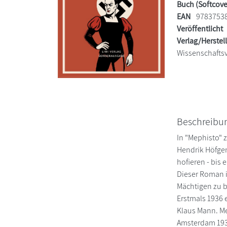
Buch (Softcove
EAN
9783753
Veröffentlicht
Verlag/Herstel
Wissenschaftsv
Beschreibu
In "Mephisto" 
Hendrik Höfge
hofieren - bis 
Dieser Roman i
Mächtigen zu 
Erstmals 1936 
Klaus Mann. Me
Amsterdam 193