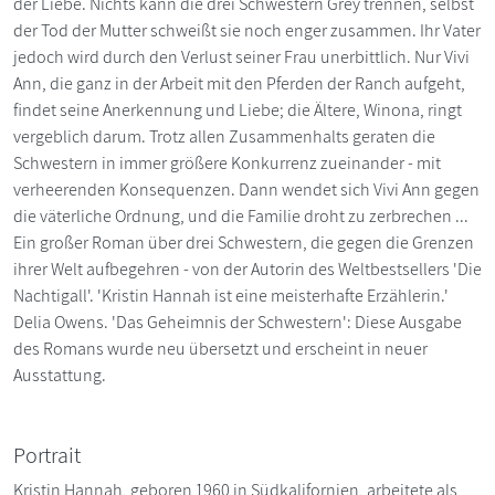
der Liebe. Nichts kann die drei Schwestern Grey trennen, selbst
der Tod der Mutter schweißt sie noch enger zusammen. Ihr Vater
jedoch wird durch den Verlust seiner Frau unerbittlich. Nur Vivi
Ann, die ganz in der Arbeit mit den Pferden der Ranch aufgeht,
findet seine Anerkennung und Liebe; die Ältere, Winona, ringt
vergeblich darum. Trotz allen Zusammenhalts geraten die
Schwestern in immer größere Konkurrenz zueinander - mit
verheerenden Konsequenzen. Dann wendet sich Vivi Ann gegen
die väterliche Ordnung, und die Familie droht zu zerbrechen ...
Ein großer Roman über drei Schwestern, die gegen die Grenzen
ihrer Welt aufbegehren - von der Autorin des Weltbestsellers 'Die
Nachtigall'. 'Kristin Hannah ist eine meisterhafte Erzählerin.'
Delia Owens. 'Das Geheimnis der Schwestern': Diese Ausgabe
des Romans wurde neu übersetzt und erscheint in neuer
Ausstattung.
Portrait
Kristin Hannah, geboren 1960 in Südkalifornien, arbeitete als