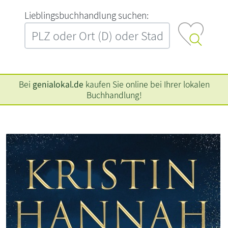
L‍i‍e‍b‍l‍i‍n‍g‍s‍b‍u‍c‍h‍h‍a‍n‍d‍l‍u‍n‍g‍ ‍s‍u‍c‍h‍e‍n‍:‍
Bei
genialokal.de
kaufen Sie online bei Ihrer lokalen
Buchhandlung!