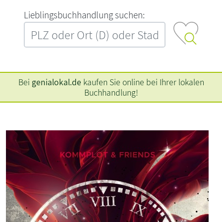
L‍i‍e‍b‍l‍i‍n‍g‍s‍b‍u‍c‍h‍h‍a‍n‍d‍l‍u‍n‍g‍ ‍s‍u‍c‍h‍e‍n‍:‍
Bei
genialokal.de
kaufen Sie online bei Ihrer lokalen
Buchhandlung!