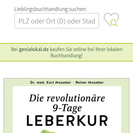
L‍i‍e‍b‍l‍i‍n‍g‍s‍b‍u‍c‍h‍h‍a‍n‍d‍l‍u‍n‍g‍ ‍s‍u‍c‍h‍e‍n‍:‍
Bei
genialokal.de
kaufen Sie online bei Ihrer lokalen
Buchhandlung!