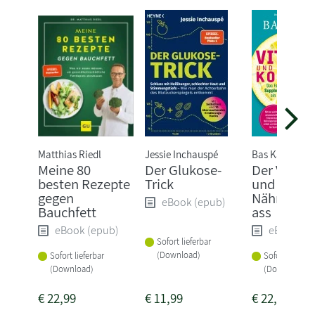
Matthias Riedl
Jessie Inchauspé
Bas Kast
Meine 80
Der Glukose-
Der Vitami
besten Rezepte
Trick
und
gegen
Nährstoff
eBook (epub)
Bauchfett
ass
eBook (epub)
eBook (e
Sofort lieferbar
(Download)
Sofort lieferbar
Sofort lieferba
(Download)
(Download)
€
22,99
€
11,99
€
22,99