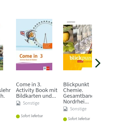
Come in 3.
Blickpunkt
Fundam
slehr
Activity Book mit
Chemie.
Mathem
ch.
Bildkarten und...
Gesamtband. Für
Schulja
Nordrhei...
Sonstige
Buch 
Sonstige
Sofort lieferbar
Sofort li
Sofort lieferbar