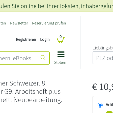
fen Sie online bei Ihrer lokalen
, inhabergefü
sten
Newsletter
Reservierung prüfen
0
Registrieren
Login
L‍i‍e‍b‍l‍i‍n‍g‍s‍b
Stöbern
r Schweizer. 8.
€
10
r G9. Arbeitsheft plus
heft. Neubearbeitung.
Arti