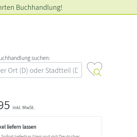
hrten
Buchhandlung!
‍u‍c‍h‍h‍a‍n‍d‍l‍u‍n‍g‍ ‍s‍u‍c‍h‍e‍n‍:‍
,95
inkl. MwSt.
kel liefern lassen
Sofort lieferbar
(Versand mit Deutscher