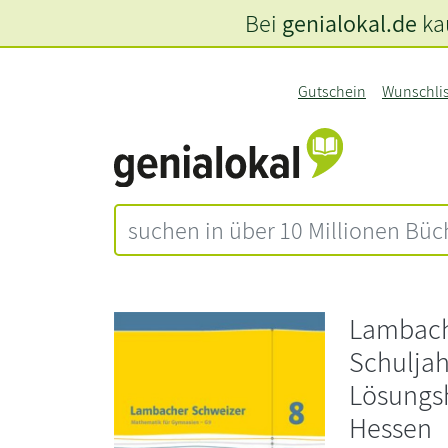
Bei
genialokal.de
kau
Gutschein
Wunschli
Lambache
Schuljah
Lösungs
Hessen