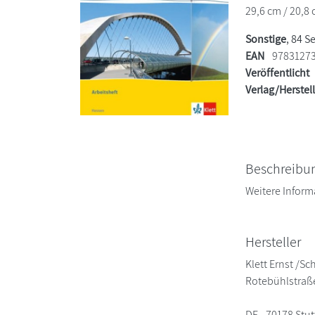
29,6 cm / 20,8 
Sonstige
, 84 S
EAN
9783127
Veröffentlicht
Verlag/Herstel
Beschreibu
Weitere Inform
Hersteller
Klett Ernst /S
Rotebühlstraß
DE - 70178 Stut