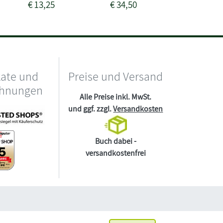
€
13,25
€
34,50
€
38,75
kate und
Preise und Versand
chnungen
Alle Preise inkl. MwSt.
und ggf. zzgl.
Versandkosten
Buch dabei -
versandkostenfrei