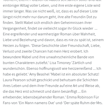
eintöniger Alltag voller Leben, und ihre erste eigene Liste wird
immer länger. Was sie nicht weiß, ist, dass es auf dieser Liste
längst nicht mehr nur darum geht, ihre alte Freundin Dot zu
finden. Stellt Mabel sich endlich den Geheimnissen ihrer
Vergangenheit, findet sie vielleicht sogar ihr Glück wieder ...
Eine ergreifender und warmherziger Roman über Wahrheit,
Liebe und Beziehung und davon, dass es nie zu spät ist, seinem
Herzen zu folgen. 'Diese Geschichte über Freundschaft, Liebe,
Verlust und zweite Chancen hat mein Herz erobert. Ich
bewundere Mabel und ihre unwahrscheinliche Bande von
bunten Charakteren zutiefst.' Lisa Timoney 'Zärtlich und
wunderschön. Ebenso hoffnungsvoll wie herzzerreißend ... Ich
habe es geliebt.' Amy Beashel 'Mabel ist ein absoluter Schatz!
Laura Pearson schält geschickt und behutsam die Schichten
ihres Leben und dem ihrer Freunde auf eine Art und Weise ab,
die das Herz erst schmerzt und dann besänftigt ... Ein
erhebender, lebensbejahender Roman.' Emma Robinson Für
Fans-von 'Ein Mann namens Ove' und-'Der späte Ruhm der Mrs.