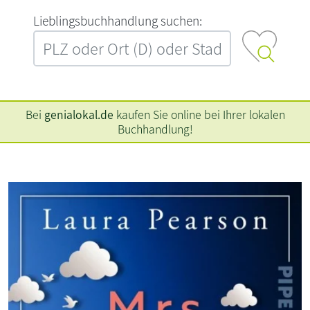
L‍i‍e‍b‍l‍i‍n‍g‍s‍b‍u‍c‍h‍h‍a‍n‍d‍l‍u‍n‍g‍ ‍s‍u‍c‍h‍e‍n‍:‍
Bei
genialokal.de
kaufen Sie online bei Ihrer lokalen
Buchhandlung!