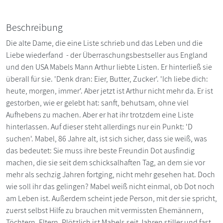
Beschreibung
Die alte Dame, die eine Liste schrieb und das Leben und die
Liebe wiederfand - der Überraschungsbestseller aus England
und den USA Mabels Mann Arthur liebte Listen. Er hinterließ sie
überall für sie. 'Denk dran: Eier, Butter, Zucker'. 'Ich liebe dich:
heute, morgen, immer'. Aber jetzt ist Arthur nicht mehr da. Er ist
gestorben, wie er gelebt hat: sanft, behutsam, ohne viel
Aufhebens zu machen. Aber er hat ihr trotzdem eine Liste
hinterlassen. Auf dieser steht allerdings nur ein Punkt: 'D
suchen'. Mabel, 86 Jahre alt, ist sich sicher, dass sie weiß, was
das bedeutet: Sie muss ihre beste Freundin Dot ausfindig
machen, die sie seit dem schicksalhaften Tag, an dem sie vor
mehr als sechzig Jahren fortging, nicht mehr gesehen hat. Doch
wie soll ihr das gelingen? Mabel weiß nicht einmal, ob Dot noch
am Leben ist. Außerdem scheint jede Person, mit der sie spricht,
zuerst selbst Hilfe zu brauchen mit vermissten Ehemännern,
Töchtern, Eltern. Plötzlich ist Mabels seit Jahren stiller und fast