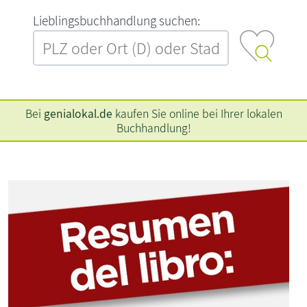
L‍i‍e‍b‍l‍i‍n‍g‍s‍b‍u‍c‍h‍h‍a‍n‍d‍l‍u‍n‍g‍ ‍s‍u‍c‍h‍e‍n‍:‍
Bei
genialokal.de
kaufen Sie online bei Ihrer lokalen
Buchhandlung!