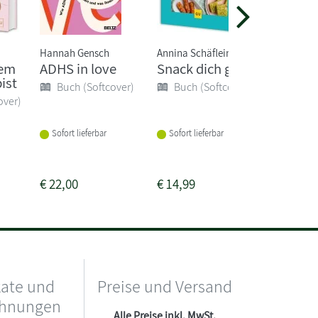
Hannah Gensch
Annina Schäflein
Saskia Ni
dem
ADHS in love
Snack dich groß!
Ein Kop
ist
Gold
Buch (Softcover)
Buch (Softcover)
over)
Buch 
Sofort lieferbar
Sofort lieferbar
Sofort li
€
22,00
€
14,99
€
22,00
kate und
Preise und Versand
chnungen
Alle Preise inkl. MwSt.