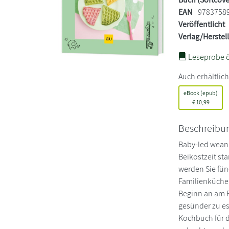
EAN
9783758
Veröffentlicht
Verlag/Herstel
Leseprobe ö
Auch erhältlich
eBook (epub)
€
10,99
Beschreibu
Baby-led weani
Beikostzeit st
werden Sie fün
Familienküche 
Beginn an am F
gesünder zu es
Kochbuch für d