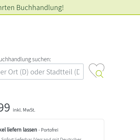
hrten
Buchhandlung!
‍u‍c‍h‍h‍a‍n‍d‍l‍u‍n‍g‍ ‍s‍u‍c‍h‍e‍n‍:‍
,99
inkl. MwSt.
kel liefern lassen
- Portofrei
Sofort lieferbar
(Versand mit Deutscher