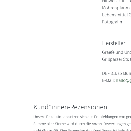
Hinweis zur Op
Möhrenpfannkuc
Lebensmittel Gu
Fotografin
Hersteller
Graefe und Unz
Grillparzer Str. 
DE - 81675 Mü
E-Mail:
hallo@
Kund*innen-Rezensionen
Unsere Rezensionen setzen sich aus Empfehlungen von g
Summe aller Sterne wird durch die Anzahl Bewertungen gete
nicht überprüft. Eine Rezension der Kund*innen ist jedoch