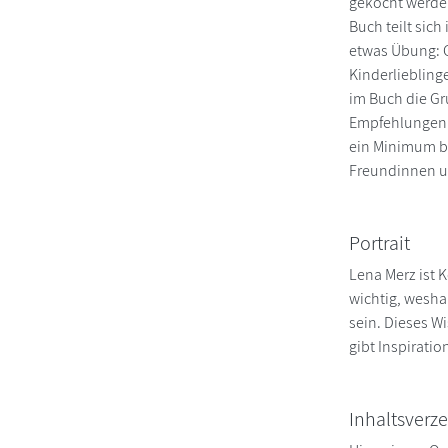
gekocht werden
Buch teilt sich
etwas Übung: G
Kinderliebling
im Buch die Gr
Empfehlungen f
ein Minimum be
Freundinnen un
Portrait
Lena Merz ist 
wichtig, wesha
sein. Dieses W
gibt Inspiratio
Inhaltsverze