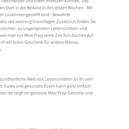
e Geschwister und Eltern mitessen können. Das
den Start in die Beikost in den ersten Wochen - Mit
xer zusammengestellt sind - Bewährte
aby-led weaning Grundlagen Zusätzlich finden Sie
fezeichen, zu ungeeigneten Lebensmitteln und
wie man mit Meal Prep seine Zeit fürs Kochen auf
ch ein tolles Geschenk für andere Mamas,
n.
undheitliche Wert von Lebensmitteln ist ihr sehr
ist: Gutes und gesundes Essen kann ganz einfach
amerz.de zeigt sie gesunde Meal Prep-Gerichte und