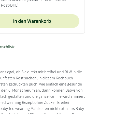
Post/DHL)
In den Warenkorb
nschliste
z egal, ob Sie direkt mit breifrei und BLW in die
 zur festen Kost suchen, in diesem Kochbuch
ersten gedruckten Buch, wie einfach eine gesunde
um den 6. Monat herum an, dann können Babys von
fach gestalten und die ganze Familie wird animiert
led weaning Rezept ohne Zucker. Breifrei
baby-led weaning Mahlzeiten nicht extra fürs Baby