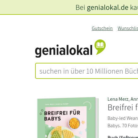
Bei
genialokal.de
kau
Gutschein
Wunschli
Lena Merz
,
Ann
Breifrei 
Baby-led Weani
Babys. 70 Fotos
Buch (Softcove