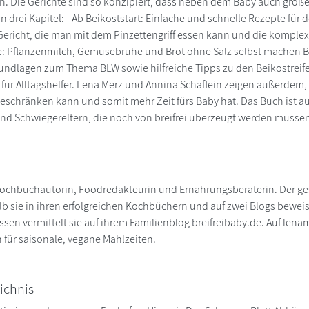
. Die Gerichte sind so konzipiert, dass neben dem Baby auch groß
 in drei Kapitel: - Ab Beikoststart: Einfache und schnelle Rezepte für 
ericht, die man mit dem Pinzettengriff essen kann und die komple
e: Pflanzenmilch, Gemüsebrühe und Brot ohne Salz selbst machen B
undlagen zum Thema BLW sowie hilfreiche Tipps zu den Beikostrei
ür Alltagshelfer. Lena Merz und Annina Schäflein zeigen außerdem, 
schränken kann und somit mehr Zeit fürs Baby hat. Das Buch ist au
d Schwiegereltern, die noch von breifrei überzeugt werden müsse
Kochbuchautorin, Foodredakteurin und Ernährungsberaterin. Der ges
lb sie in ihren erfolgreichen Kochbüchern und auf zwei Blogs bewe
issen vermittelt sie auf ihrem Familienblog breifreibaby.de. Auf len
n für saisonale, vegane Mahlzeiten.
ichnis