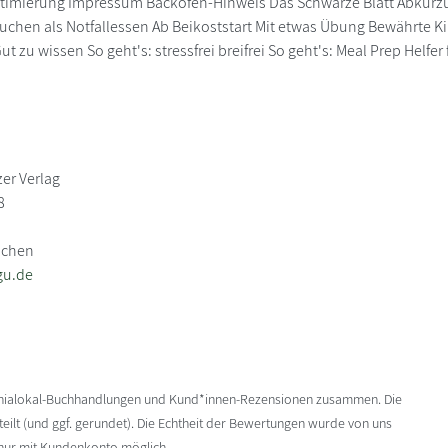
timierung Impressum Backofen-Hinweis Das Schwarze Blatt Abkürzu
hen als Notfallessen Ab Beikoststart Mit etwas Übung Bewährte Kin
t zu wissen So geht's: stressfrei breifrei So geht's: Meal Prep Helfer
er Verlag
8
nchen
gu.de
enialokal-Buchhandlungen und Kund*innen-Rezensionen zusammen. Die
ilt (und ggf. gerundet). Die Echtheit der Bewertungen wurde von uns
 nur mit Kundenkonto möglich.