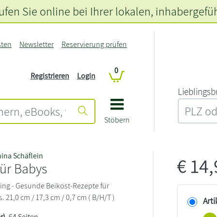
fen Sie online bei Ihrer lokalen
, inhabergefü
sten
Newsletter
Reservierung prüfen
0
Registrieren
Login
L‍i‍e‍b‍l‍i‍n‍g‍s‍b
Stöbern
ina Schäflein
€
14
für Babys
ng - Gesunde Beikost-Rezepte für
. 21,0 cm / 17,3 cm / 0,7 cm ( B/H/T )
Arti
r)
, 64 Seiten