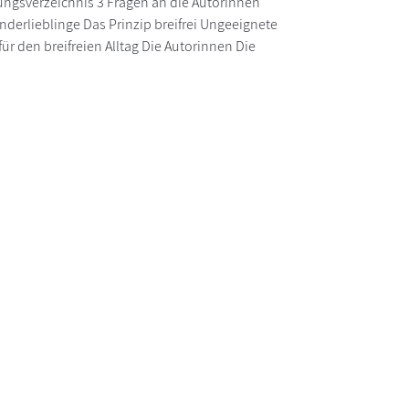
ngsverzeichnis 3 Fragen an die Autorinnen
derlieblinge Das Prinzip breifrei Ungeeignete
 für den breifreien Alltag Die Autorinnen Die