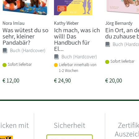
Nora Imlau
Kathy Weber
Jörg Bernardy
Was wütest du so
Ich mach, was ich
Ein Ort, an 
sehr, kleiner
will! Das
du zuhause b
Pandabär?
Handbuch für
Buch (Hardc
El...
Buch (Hardcover)
Buch (Hardcover)
Sofort lieferbar
Sofort lieferbar
Lieferbar innerhalb von
1-2 Wochen
€
12,00
€
24,90
€
20,00
hicken mit
Sicherheit
Zertifi
Auszei