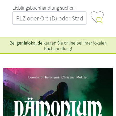
L‍i‍e‍b‍l‍i‍n‍g‍s‍b‍u‍c‍h‍h‍a‍n‍d‍l‍u‍n‍g‍ ‍s‍u‍c‍h‍e‍n‍:‍
Bei
genialokal.de
kaufen Sie online bei Ihrer lokalen
Buchhandlung!