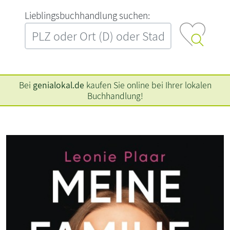
L‍i‍e‍b‍l‍i‍n‍g‍s‍b‍u‍c‍h‍h‍a‍n‍d‍l‍u‍n‍g‍ ‍s‍u‍c‍h‍e‍n‍:‍
Bei
genialokal.de
kaufen Sie online bei Ihrer lokalen
Buchhandlung!