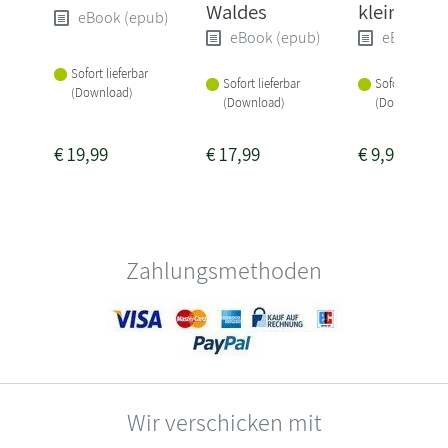
Waldes
kleinen Di
eBook (epub)
eBook (epub)
eBook (e
Sofort lieferbar
Sofort lieferbar
Sofort lieferba
(Download)
(Download)
(Download)
€
19,99
€
17,99
€
9,99
Zahlungsmethoden
Wir verschicken mit