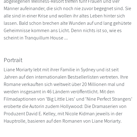
abgelegenen Wellness-Resort treffen fünf Frauen und vier
Männer aufeinander, die sich noch nie zuvor begegnet sind. Sie
alle sind in einer Krise und wollen ihr altes Leben hinter sich
lassen. Bald schon brechen alte Wunden auf und lang gehütete
Geheimnisse kommen ans Licht. Denn nichts ist so, wie es
scheint in Tranquillum House ...
Portrait
Liane Moriarty lebt mit ihrer Familie in Sydney und ist seit
Jahren auf den internationalen Bestsellerlisten vertreten. Ihre
Romane verkauften sich weltweit über 20 Millionen mal und
werden insgesamt in 46 Ländern veröffentlicht. Mit den
Filmadaptionen von 'Big Little Lies' und 'Nine Perfect Strangers'
eroberte die Autorin zudem Hollywood: Die Dramaserien von
Produzent David E. Kelley, mit Nicole Kidman jeweils in der
Hauptrolle, basieren auf den Romanen von Liane Moriarty.