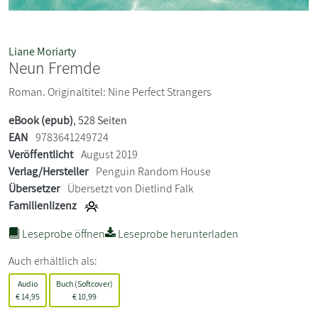
Liane Moriarty
Neun Fremde
Roman. Originaltitel: Nine Perfect Strangers
eBook (epub)
, 528 Seiten
EAN
9783641249724
Veröffentlicht
August 2019
Verlag/Hersteller
Penguin Random House
Übersetzer
Übersetzt von Dietlind Falk
Familienlizenz
Leseprobe öffnen
Leseprobe herunterladen
Auch erhältlich als:
Audio
Buch (Softcover)
€
14,95
€
10,99