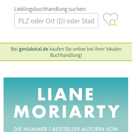
L‍i‍e‍b‍l‍i‍n‍g‍s‍b‍u‍c‍h‍h‍a‍n‍d‍l‍u‍n‍g‍ ‍s‍u‍c‍h‍e‍n‍:‍
Bei
genialokal.de
kaufen Sie online bei Ihrer lokalen
Buchhandlung!