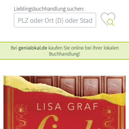
L‍i‍e‍b‍l‍i‍n‍g‍s‍b‍u‍c‍h‍h‍a‍n‍d‍l‍u‍n‍g‍ ‍s‍u‍c‍h‍e‍n‍:‍
Bei
genialokal.de
kaufen Sie online bei Ihrer lokalen
Buchhandlung!