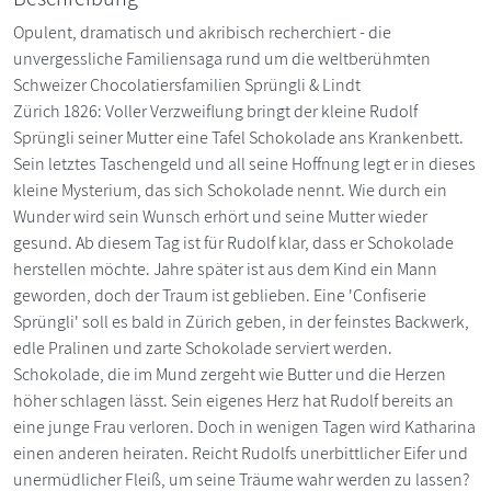
Opulent, dramatisch und akribisch recherchiert - die
unvergessliche Familiensaga rund um die weltberühmten
Schweizer Chocolatiersfamilien Sprüngli & Lindt
Zürich 1826: Voller Verzweiflung bringt der kleine Rudolf
Sprüngli seiner Mutter eine Tafel Schokolade ans Krankenbett.
Sein letztes Taschengeld und all seine Hoffnung legt er in dieses
kleine Mysterium, das sich Schokolade nennt. Wie durch ein
Wunder wird sein Wunsch erhört und seine Mutter wieder
gesund. Ab diesem Tag ist für Rudolf klar, dass er Schokolade
herstellen möchte. Jahre später ist aus dem Kind ein Mann
geworden, doch der Traum ist geblieben. Eine 'Confiserie
Sprüngli' soll es bald in Zürich geben, in der feinstes Backwerk,
edle Pralinen und zarte Schokolade serviert werden.
Schokolade, die im Mund zergeht wie Butter und die Herzen
höher schlagen lässt. Sein eigenes Herz hat Rudolf bereits an
eine junge Frau verloren. Doch in wenigen Tagen wird Katharina
einen anderen heiraten. Reicht Rudolfs unerbittlicher Eifer und
unermüdlicher Fleiß, um seine Träume wahr werden zu lassen?