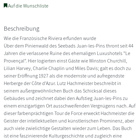
Auf die Wunschliste
Beschreibung
Wie die Französische Riviera erfunden wurde
Über dem Pinienwald des Seebads Juan-les-Pins thront seit 44
Jahren die verlassene Ruine des ehemaligen Luxushotels "Le
Provençal". Hier logierten einst Gäste wie Winston Churchill,
Lilian Harvey, Charlie Chaplin und Miles Davis; galt es doch zu
seiner Eröffnung 1927 als die modernste und aufregendste
Herberge der Côte d'Azur. Lutz Hachmeister beschreibt in
seinem außergewöhnlichen Buch das Schicksal dieses
Gebäudes und zeichnet dabei den Aufstieg Juan-les-Pins zu
einem einzigartigen Ort ausschweifenden Vergnügens nach. Auf
dieser farbenprächtigen Tour de Force erweckt Hachmeister die
Geister der intellektuellen und künstlerischen Prominenz, aber
auch viele zwielichtige Gestalten wieder zum Leben. Das Buch
ist eine faszinierende Kulturgeschichte und zugleich eine