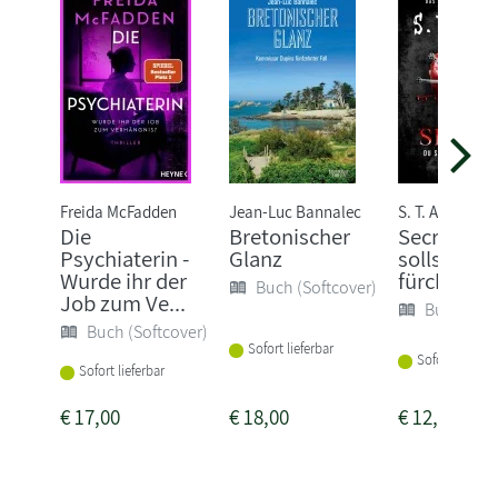
Freida McFadden
Jean-Luc Bannalec
S. T. Abby
Die
Bretonischer
Secret - D
Psychiaterin -
Glanz
sollst mic
Wurde ihr der
fürchten
Buch (Softcover)
Job zum Ve...
Buch (Sof
Buch (Softcover)
Sofort lieferbar
Sofort lieferba
Sofort lieferbar
€
17,00
€
18,00
€
12,00