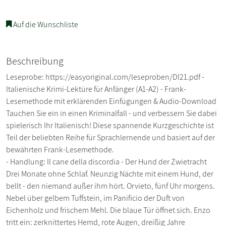
Auf die Wunschliste
Beschreibung
Leseprobe: https://easyoriginal.com/leseproben/DI21.pdf -
Italienische Krimi-Lektüre für Anfänger (A1-A2) - Frank-
Lesemethode mit erklärenden Einfügungen & Audio-Download
Tauchen Sie ein in einen Kriminalfall - und verbessern Sie dabei
spielerisch Ihr Italienisch! Diese spannende Kurzgeschichte ist
Teil der beliebten Reihe für Sprachlernende und basiert auf der
bewährten Frank-Lesemethode.
- Handlung: Il cane della discordia - Der Hund der Zwietracht
Drei Monate ohne Schlaf. Neunzig Nächte mit einem Hund, der
bellt - den niemand außer ihm hört. Orvieto, fünf Uhr morgens.
Nebel über gelbem Tuffstein, im Panificio der Duft von
Eichenholz und frischem Mehl. Die blaue Tür öffnet sich. Enzo
tritt ein: zerknittertes Hemd, rote Augen, dreißig Jahre