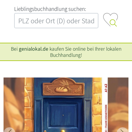
L‍i‍e‍b‍l‍i‍n‍g‍s‍b‍u‍c‍h‍h‍a‍n‍d‍l‍u‍n‍g‍ ‍s‍u‍c‍h‍e‍n‍:‍
Bei
genialokal.de
kaufen Sie online bei Ihrer lokalen
Buchhandlung!