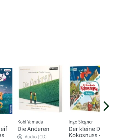
Kobi Yamada
Ingo Siegner
Liane Sch
eif
Die Anderen
Der kleine Drache
Conni 
as
Kokosnuss -
/ Ein T
Audio (CD)