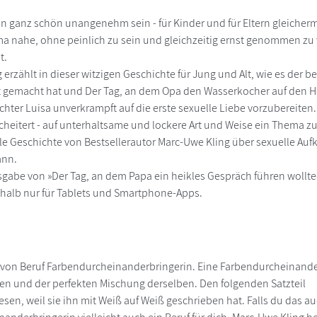
n ganz schön unangenehm sein - für Kinder und für Eltern gleicher
a nahe, ohne peinlich zu sein und gleichzeitig ernst genommen zu we
t.
 erzählt in dieser witzigen Geschichte für Jung und Alt, wie es der
t gemacht hat und Der Tag, an dem Opa den Wasserkocher auf den Herd
chter Luisa unverkrampft auf die erste sexuelle Liebe vorzubereite
scheitert - auf unterhaltsame und lockere Art und Weise ein Thema zu
e Geschichte von Bestsellerautor Marc-Uwe Kling über sexuelle Aufkl
ann.
usgabe von »Der Tag, an dem Papa ein heikles Gespräch führen wollte«
shalb nur für Tablets und Smartphone-Apps.
t von Beruf Farbendurcheinanderbringerin. Eine Farbendurcheinanderb
Flächen und der perfekten Mischung derselben. De
lesen, weil sie ihn mit Weiß auf Weiß geschrieben hat. Falls du das au