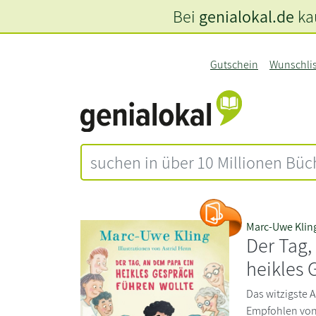
Bei
genialokal.de
kau
Gutschein
Wunschli
Marc-Uwe Klin
Der Tag,
heikles 
Das witzigste 
Empfohlen von 6