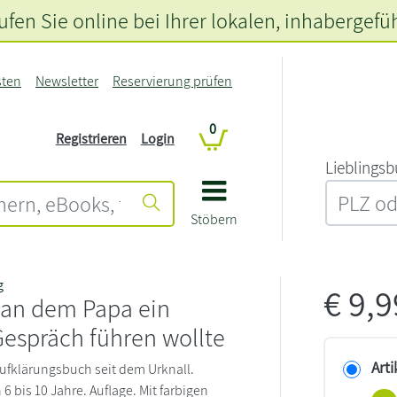
fen Sie online bei Ihrer lokalen
, inhabergefü
sten
Newsletter
Reservierung prüfen
0
Registrieren
Login
L‍i‍e‍b‍l‍i‍n‍g‍s‍b
Stöbern
g
€
9,
 an dem Papa ein
Gespräch führen wollte
Arti
Aufklärungsbuch seit dem Urknall.
 bis 10 Jahre. Auflage. Mit farbigen