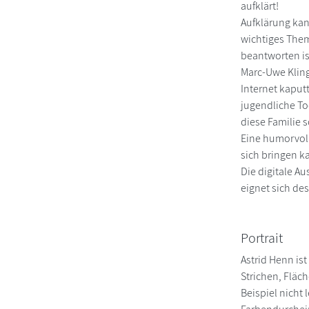
aufklärt!
Aufklärung kan
wichtiges Them
beantworten is
Marc-Uwe Kling
Internet kaput
jugendliche To
diese Familie 
Eine humorvoll
sich bringen k
Die digitale A
eignet sich de
Portrait
Astrid Henn is
Strichen, 
Beispiel nicht 