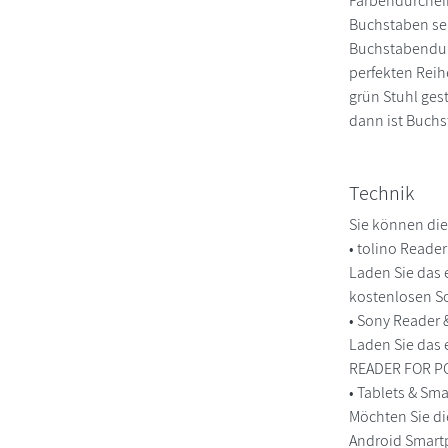
Farbendurchein
Buchstaben sei
Buchstabendurc
perfekten Rei
grün Stuhl ges
dann ist Buchs
Technik
Sie können die
• tolino Reade
Laden Sie das 
kostenlosen So
• Sony Reader
Laden Sie das 
READER FOR PC/
• Tablets & S
Möchten Sie di
Android Smart