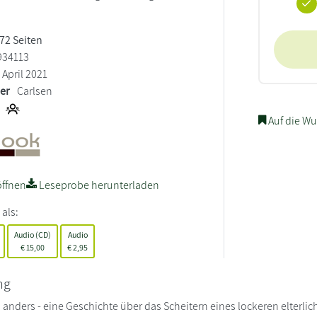
 72 Seiten
934113
April 2021
ler
Carlsen
Auf die Wu
ffnen
Leseprobe herunterladen
 als:
Audio (CD)
Audio
€
15,00
€
2,95
ng
 anders - eine Geschichte über das Scheitern eines lockeren elterl