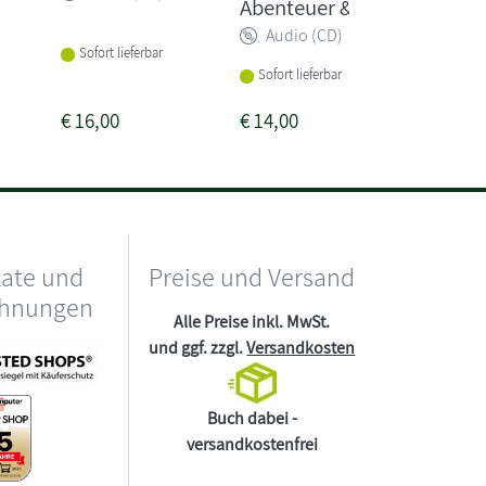
Abenteuer & W...
Schule 
Audio (CD)
Audio
Sofort lieferbar
Sofort lieferbar
Sofort li
€
16,00
€
14,00
€
7,99
kate und
Preise und Versand
chnungen
Alle Preise inkl. MwSt.
und ggf. zzgl.
Versandkosten
Buch dabei -
versandkostenfrei