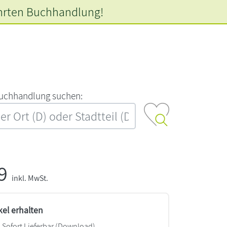
hrten
Buchhandlung!
‍u‍c‍h‍h‍a‍n‍d‍l‍u‍n‍g‍ ‍s‍u‍c‍h‍e‍n‍:‍
99
inkl. MwSt.
kel erhalten
Sofort Lieferbar (Download)