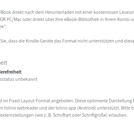
eBook direkt nach dem Herunterladen mit einer kostenlosen Lesesoft
R PC/Mac oder direkt über Ihre eBook-Bibliothek in Ihrem Konto un
ek“.
 Sie, dass die Kindle-Geräte das Format nicht unterstützen und diese
heit
ierefreiheit
itsstatus unbekannt
ird im Fixed Layout-Format angeboten. Diese optimierte Darstellung 
om tolino webreader und der tolino app (Android) unterstützt. Bitte
xteinstellungen (wie z. B. Schriftart oder Schriftgröße) erlauben.