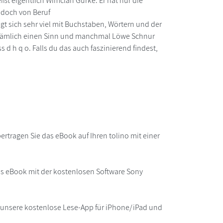
ißt eigentlich Wimclan Gurke. Er hat nur die
 doch von Beruf
 sich sehr viel mit Buchstaben, Wörtern und der
 nämlich einen Sinn und manchmal Löwe Schnur
 d h q o. Falls du das auch faszinierend findest,
rtragen Sie das eBook auf Ihren tolino mit einer
as eBook mit der kostenlosen Software Sony
r unsere kostenlose Lese-App für iPhone/iPad und