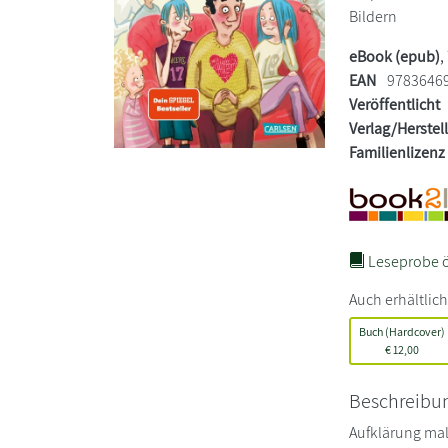
Bildern
eBook (epub)
,
EAN
9783646
Veröffentlicht
Verlag/Herstel
Familienlizenz
Leseprobe ö
Auch erhältlich
Buch (Hardcover)
€
12,00
Beschreibu
Aufklärung mal