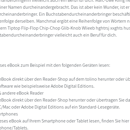
anderbringerin vielleicht auch ein Beruf für dich. Marc-Uwe Kling he
ner Namen durcheinandergebracht. Das ist aber kein Wunder, ist er
heinanderbringer. Ein Buchstabendurcheinanderbringer beschäftigt
henfolge derselben. Manchmal ergibt eine Reihenfolge von Wörtern
tern Tiptop Flip-Flop Chip-Chop Glib-Knob Wlieeb hghtrsj xxghts huss
tabendurcheinanderbringer vielleicht auch ein Beruf für dich.
ses eBook zum Beispiel mit den folgenden Geräten lesen:
r
eBook direkt über den Reader-Shop auf dem tolino herunter oder übe
ftware wie beispielsweise Adobe Digital Editions.
 & andere eBook Reader
eBook direkt über den Reader-Shop herunter oder übertragen Sie d
Mac oder Adobe Digital Editions auf ein Standard-Lesegeräte.
martphones
eses eBook auf Ihrem Smartphone oder Tablet lesen, finden Sie hie
phone/Tablets.