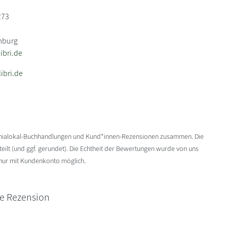
273
mburg
bri.de
ibri.de
enialokal-Buchhandlungen und Kund*innen-Rezensionen zusammen. Die
ilt (und ggf. gerundet). Die Echtheit der Bewertungen wurde von uns
 nur mit Kundenkonto möglich.
ne Rezension