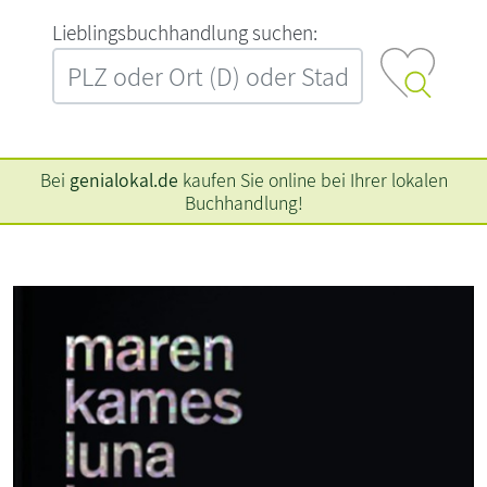
L‍i‍e‍b‍l‍i‍n‍g‍s‍b‍u‍c‍h‍h‍a‍n‍d‍l‍u‍n‍g‍ ‍s‍u‍c‍h‍e‍n‍:‍
Bei
genialokal.de
kaufen Sie online bei Ihrer lokalen
Buchhandlung!