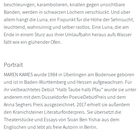
beschleunigen, karambolieren, knallen gegen unsichtbare
Banden, werden in schwarzen Löchern verschluckt. Und über
allem hängt die Luna, ein Fixpunkt für die Höhe der Sehnsucht,
leuchtend, wahnsinnig und selber rastlos. Eine Luna, die am
Ende in einem Sturz aus ihrer Umlaufbahn heraus aufs Wasser
fällt wie ein glühender Ofen.
Portrait
MAREN KAMES wurde 1984 in Überlingen am Bodensee geboren
und ist in Baden-Württemberg und Hessen aufgewachsen. Für
ihr vielbeachtetes Debüt "Halb Taube halb Pfau" wurde sie unter
anderem mit dem Düsseldorfer PoesieDebütPreis und dem
Anna Seghers Preis ausgezeichnet. 2017 erhielt sie außerdem
den Kranichsteiner Literaturförderpreis. Sie übersetzt die
Theaterstücke und Essays von Sivan Ben Yishai aus dem
Englischen und lebt als freie Autorin in Berlin.