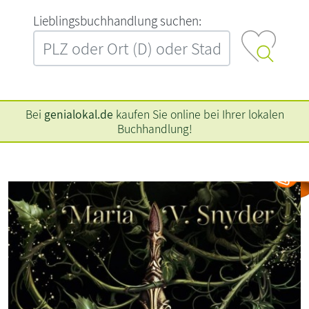
L‍i‍e‍b‍l‍i‍n‍g‍s‍b‍u‍c‍h‍h‍a‍n‍d‍l‍u‍n‍g‍ ‍s‍u‍c‍h‍e‍n‍:‍
Bei
genialokal.de
kaufen Sie online bei Ihrer lokalen
Buchhandlung!