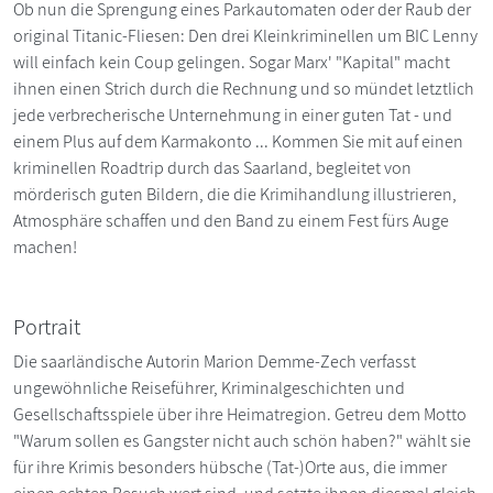
Ob nun die Sprengung eines Parkautomaten oder der Raub der
original Titanic-Fliesen: Den drei Kleinkriminellen um BIC Lenny
will einfach kein Coup gelingen. Sogar Marx' "Kapital" macht
ihnen einen Strich durch die Rechnung und so mündet letztlich
jede verbrecherische Unternehmung in einer guten Tat - und
einem Plus auf dem Karmakonto ... Kommen Sie mit auf einen
kriminellen Roadtrip durch das Saarland, begleitet von
mörderisch guten Bildern, die die Krimihandlung illustrieren,
Atmosphäre schaffen und den Band zu einem Fest fürs Auge
machen!
Portrait
Die saarländische Autorin Marion Demme-Zech verfasst
ungewöhnliche Reiseführer, Kriminalgeschichten und
Gesellschaftsspiele über ihre Heimatregion. Getreu dem Motto
"Warum sollen es Gangster nicht auch schön haben?" wählt sie
für ihre Krimis besonders hübsche (Tat-)Orte aus, die immer