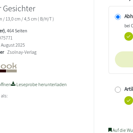
 Gesichter
Abho
/ 13,0 cm / 4,5 cm ( B/H/T )
bei 
er)
, 464 Seiten
075771
August 2025
ler
Zsolnay-Verlag
ffnen
Leseprobe herunterladen
Arti
 als:
Auf die Wu