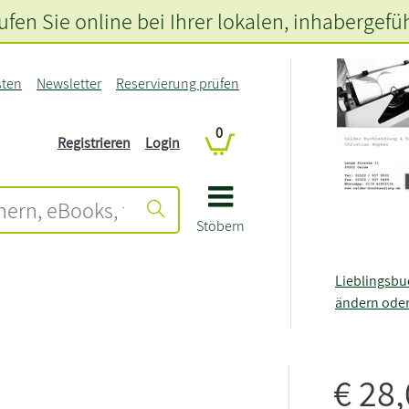
fen Sie online bei Ihrer lokalen
, inhabergefü
sten
Newsletter
Reservierung prüfen
0
Registrieren
Login
Stöbern
Lieblingsb
ändern ode
€
28