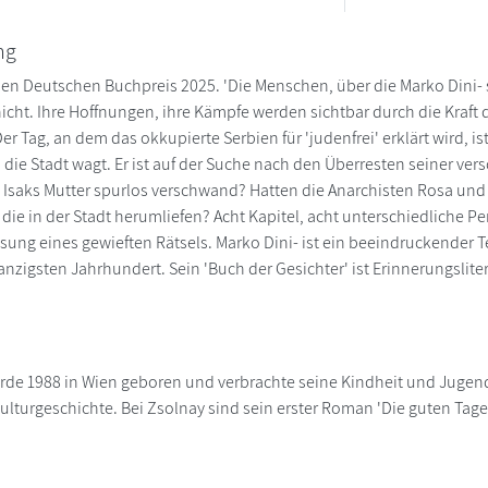
ng
den Deutschen Buchpreis 2025. 'Die Menschen, über die Marko Dini- s
nicht. Ihre Hoffnungen, ihre Kämpfe werden sichtbar durch die Kraft 
er Tag, an dem das okkupierte Serbien für 'judenfrei' erklärt wird, is
 die Stadt wagt. Er ist auf der Suche nach den Überresten seiner ver
 Isaks Mutter spurlos verschwand? Hatten die Anarchisten Rosa und
die in der Stadt herumliefen? Acht Kapitel, acht unterschiedliche 
ung eines gewieften Rätsels. Marko Dini- ist ein beeindruckender 
nzigsten Jahrhundert. Sein 'Buch der Gesichter' ist Erinnerungslite
rde 1988 in Wien geboren und verbrachte seine Kindheit und Jugend 
ulturgeschichte. Bei Zsolnay sind sein erster Roman 'Die guten Tage'