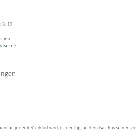
g
raße 10
nchen
anser.de
ungen
 für 'judenfrei' erklärt wird, ist der Tag, an dem Isak Ras seinen viel