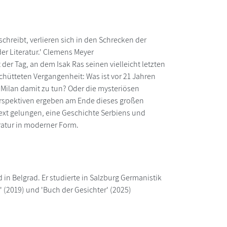
chreibt, verlieren sich in den Schrecken der
der Literatur.' Clemens Meyer
t der Tag, an dem Isak Ras seinen vielleicht letzten
schütteten Vergangenheit: Was ist vor 21 Jahren
 Milan damit zu tun? Oder die mysteriösen
Perspektiven ergeben am Ende dieses großen
Text gelungen, eine Geschichte Serbiens und
ratur in moderner Form.
in Belgrad. Er studierte in Salzburg Germanistik
 (2019) und 'Buch der Gesichter' (2025)