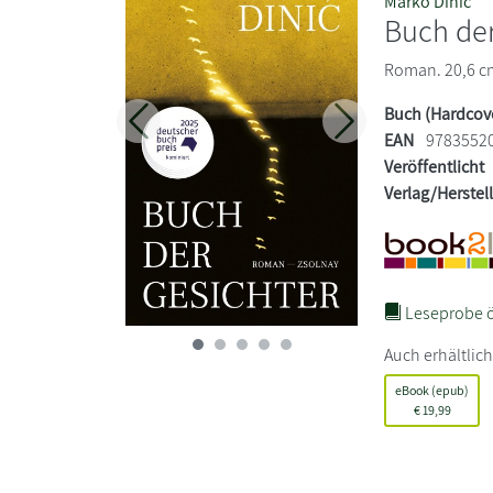
Marko Dinic
Buch der
Roman. 20,6 cm 
Buch (Hardcov
Zurück
Weiter
EAN
9783552
Veröffentlicht
Verlag/Herstel
Leseprobe ö
Auch erhältlich
eBook (epub)
€
19,99