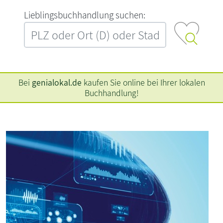
L‍i‍e‍b‍l‍i‍n‍g‍s‍b‍u‍c‍h‍h‍a‍n‍d‍l‍u‍n‍g‍ ‍s‍u‍c‍h‍e‍n‍:‍
Bei
genialokal.de
kaufen Sie online bei Ihrer lokalen
Buchhandlung!