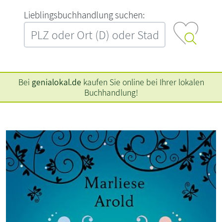
L‍i‍e‍b‍l‍i‍n‍g‍s‍b‍u‍c‍h‍h‍a‍n‍d‍l‍u‍n‍g‍ ‍s‍u‍c‍h‍e‍n‍:‍
Bei
genialokal.de
kaufen Sie online bei Ihrer lokalen
Buchhandlung!