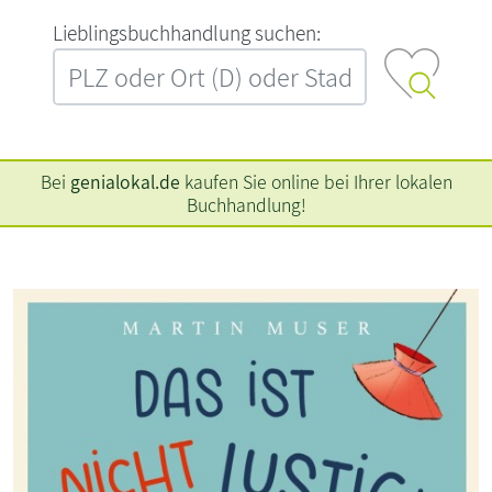
L‍i‍e‍b‍l‍i‍n‍g‍s‍b‍u‍c‍h‍h‍a‍n‍d‍l‍u‍n‍g‍ ‍s‍u‍c‍h‍e‍n‍:‍
Bei
genialokal.de
kaufen Sie online bei Ihrer lokalen
Buchhandlung!