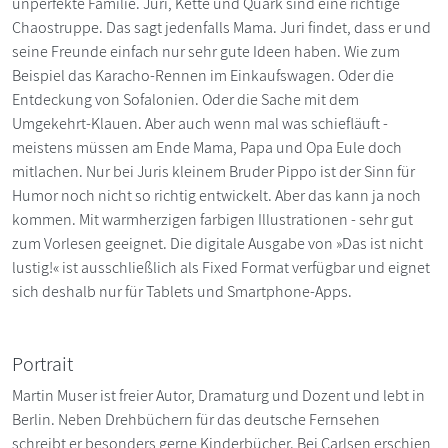
unperfekte Familie. Juri, Kette und Quark sind eine richtige
Chaostruppe. Das sagt jedenfalls Mama. Juri findet, dass er und
seine Freunde einfach nur sehr gute Ideen haben. Wie zum
Beispiel das Karacho-Rennen im Einkaufswagen. Oder die
Entdeckung von Sofalonien. Oder die Sache mit dem
Umgekehrt-Klauen. Aber auch wenn mal was schiefläuft -
meistens müssen am Ende Mama, Papa und Opa Eule doch
mitlachen. Nur bei Juris kleinem Bruder Pippo ist der Sinn für
Humor noch nicht so richtig entwickelt. Aber das kann ja noch
kommen. Mit warmherzigen farbigen Illustrationen - sehr gut
zum Vorlesen geeignet. Die digitale Ausgabe von »Das ist nicht
lustig!« ist ausschließlich als Fixed Format verfügbar und eignet
sich deshalb nur für Tablets und Smartphone-Apps.
Portrait
Martin Muser ist freier Autor, Dramaturg und Dozent und lebt in
Berlin. Neben Drehbüchern für das deutsche Fernsehen
schreibt er besonders gerne Kinderbücher. Bei Carlsen erschien