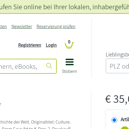
fen Sie online bei Ihrer lokalen
, inhabergefü
sten
Newsletter
Reservierung prüfen
0
Registrieren
Login
L‍i‍e‍b‍l‍i‍n‍g‍s‍b
Stöbern
€
35
r
Arti
ichte der Welt. Originaltitel: Culture.
, From Cave Art to K-Pop. 2. Druckaufl.,