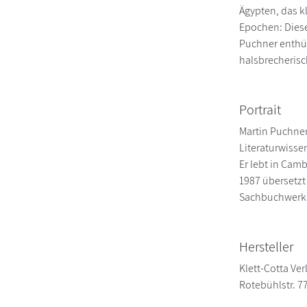
Ägypten, das k
Epochen: Diese
Puchner enthül
halsbrecherisch
Portrait
Martin Puchner
Literaturwisse
Er lebt in Cam
1987 übersetzt
Sachbuchwerks
Hersteller
Klett-Cotta Ver
Rotebühlstr. 7