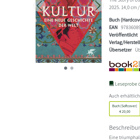
2025. 14,0 cm /
Zurück
Weiter
Buch (Hardcov
EAN
9783608
Veröffentlicht
Verlag/Herstel
Übersetzer
Üb
Leseprobe ö
Auch erhältlich
Buch (Softcover)
€
20,00
Beschreibu
Eine triumphal