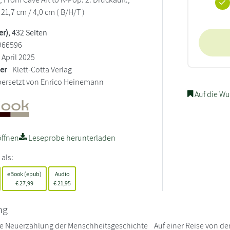
 21,7 cm / 4,0 cm ( B/H/T )
er)
, 432 Seiten
966596
April 2025
ler
Klett-Cotta Verlag
ersetzt von Enrico Heinemann
Auf die Wu
ffnen
Leseprobe herunterladen
 als:
eBook (epub)
Audio
€
27,99
€
21,95
ng
e Neuerzählung der Menschheitsgeschichte Auf einer Reise von der