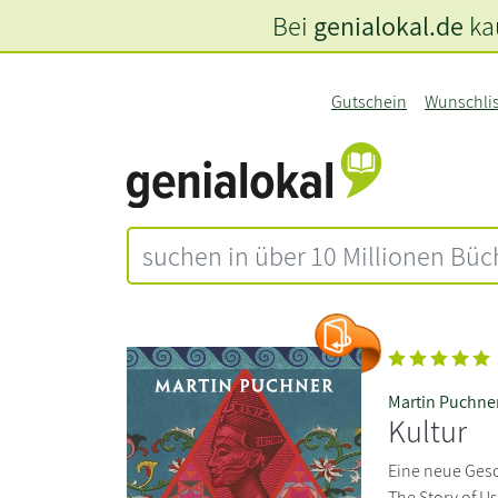
Bei
genialokal.de
kau
Gutschein
Wunschli
Martin Puchne
Kultur
Eine neue Gesch
The Story of Us