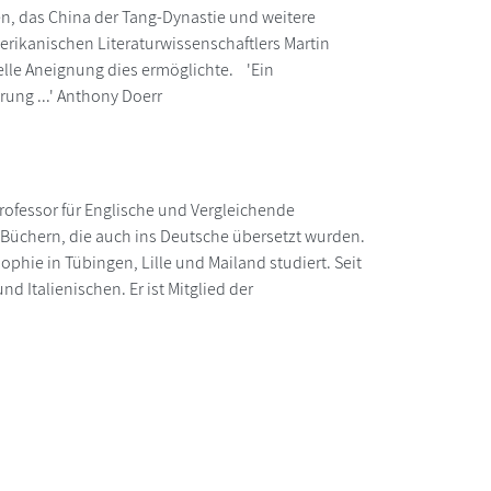
en, das China der Tang-Dynastie und weitere
erikanischen Literaturwissenschaftlers Martin
elle Aneignung dies ermöglichte. 'Ein
rung ...' Anthony Doerr
rofessor für Englische und Vergleichende
n Büchern, die auch ins Deutsche übersetzt wurden.
hie in Tübingen, Lille und Mailand studiert. Seit
d Italienischen. Er ist Mitglied der