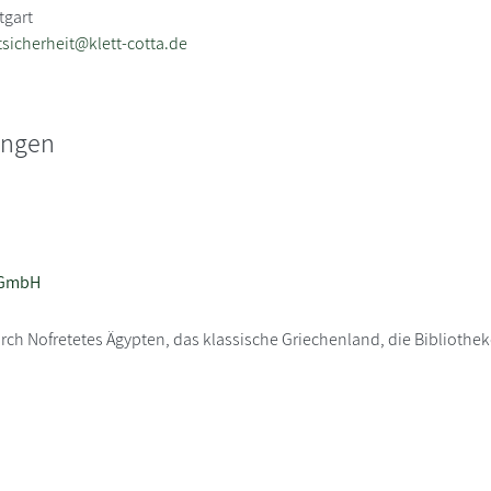
tgart
sicherheit@klett-cotta.de
ungen
 GmbH
rch Nofretetes Ägypten, das klassische Griechenland, die Bibliothe