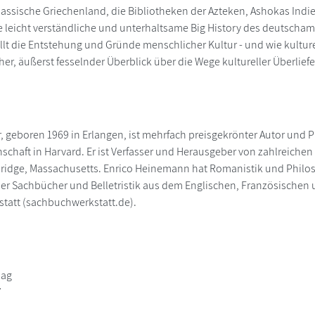
lassische Griechenland, die Bibliotheken der Azteken, Ashokas Indi
 leicht verständliche und unterhaltsame Big History des deutscham
lt die Entstehung und Gründe menschlicher Kultur - und wie kultur
er, äußerst fesselnder Überblick über die Wege kultureller Überliefe
, geboren 1969 in Erlangen, ist mehrfach preisgekrönter Autor und P
nschaft in Harvard. Er ist Verfasser und Herausgeber von zahlreiche
bridge, Massachusetts. Enrico Heinemann hat Romanistik und Philosop
 er Sachbücher und Belletristik aus dem Englischen, Französischen un
tatt (sachbuchwerkstatt.de).
lag
7