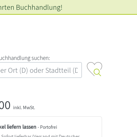
hrten
Buchhandlung!
‍u‍c‍h‍h‍a‍n‍d‍l‍u‍n‍g‍ ‍s‍u‍c‍h‍e‍n‍:‍
,00
inkl. MwSt.
kel liefern lassen
- Portofrei
Sofort lieferbar
(Versand mit Deutscher