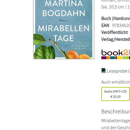
Sie. 20,5 cm / 1
Buch (Hardcov
EAN
9783462
Veröffentlicht
Verlag/Herstel
Leseprobe ö
Auch erhältlich
Audio (MP3-CD)
€
20,00
Beschreibu
Mirabellentage
und der Gesch