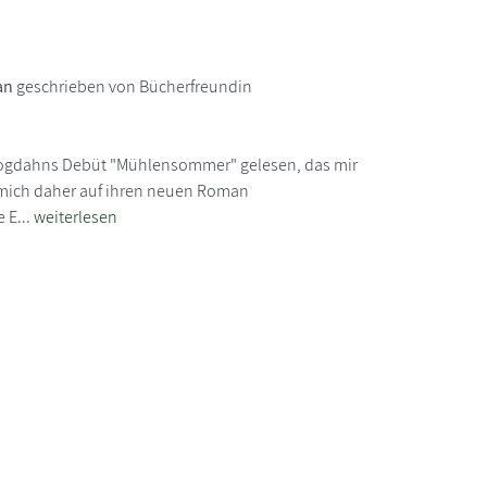
an
geschrieben von Bücherfreundin
 Bogdahns Debüt "Mühlensommer" gelesen, das mir
te mich daher auf ihren neuen Roman
 E...
weiterlesen