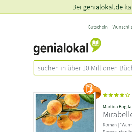
Bei
genialokal.de
kau
Gutschein
Wunschli
Martina Bogd
Mirabell
Roman | "Warm
Roman, sinnlic