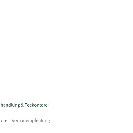
hhandlung & Teekontorei
torei · Romanempfehlung