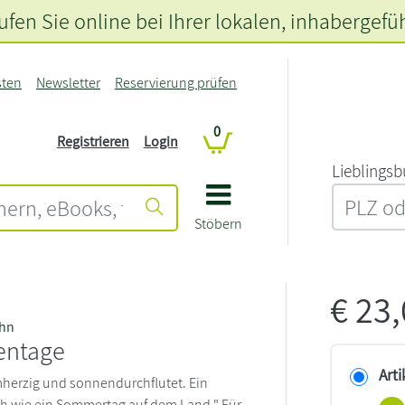
fen Sie online bei Ihrer lokalen
, inhabergefü
sten
Newsletter
Reservierung prüfen
0
Registrieren
Login
L‍i‍e‍b‍l‍i‍n‍g‍s‍b
Stöbern
€
23
ahn
entage
Arti
herzig und sonnendurchflutet. Ein
h wie ein Sommertag auf dem Land." Für