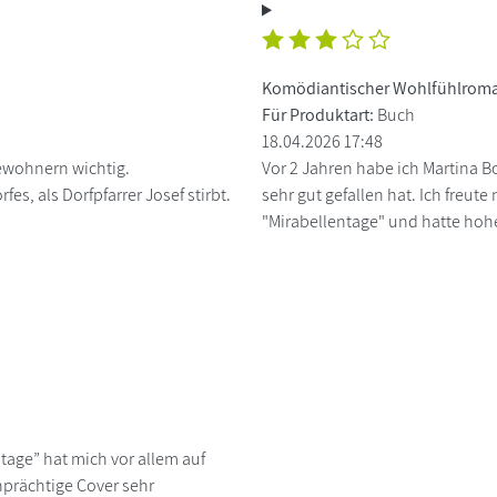
Komödiantischer Wohlfühlrom
Für Produktart:
Buch
18.04.2026 17:48
ewohnern wichtig.
Vor 2 Jahren habe ich Martina
s, als Dorfpfarrer Josef stirbt.
sehr gut gefallen hat. Ich freu
"Mirabellentage" und hatte hohe
age” hat mich vor allem auf
nprächtige Cover sehr