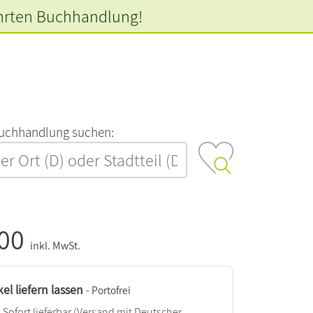
hrten
Buchhandlung!
‍u‍c‍h‍h‍a‍n‍d‍l‍u‍n‍g‍ ‍s‍u‍c‍h‍e‍n‍:‍
,00
inkl. MwSt.
kel liefern lassen
- Portofrei
Sofort lieferbar
(Versand mit Deutscher