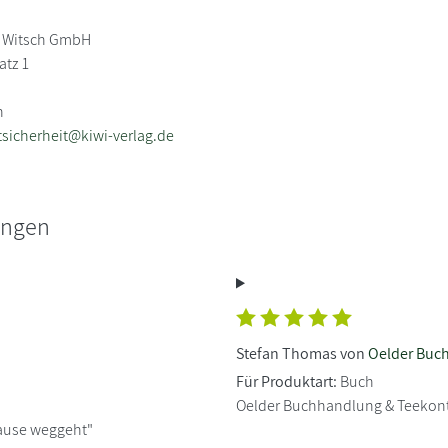
 Witsch GmbH
atz 1
n
sicherheit@kiwi-verlag.de
ungen
Stefan Thomas von
Oelder Buc
Für Produktart:
Buch
Oelder Buchhandlung & Teekon
use weggeht"