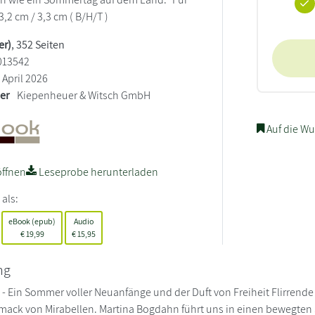
3,2 cm / 3,3 cm ( B/H/T )
er)
, 352 Seiten
013542
April 2026
ler
Kiepenheuer & Witsch GmbH
Auf die Wu
ffnen
Leseprobe herunterladen
 als:
eBook (epub)
Audio
€
19,99
€
15,95
ng
 - Ein Sommer voller Neuanfänge und der Duft von Freiheit Flirren
mack von Mirabellen. Martina Bogdahn führt uns in einen bewegt