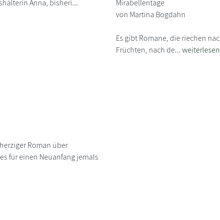
shälterin Anna, bisheri...
Mirabellentage
von Martina Bogdahn
Es gibt Romane, die riechen na
Früchten, nach de...
weiterlesen
mherziger Roman über
 es für einen Neuanfang jemals