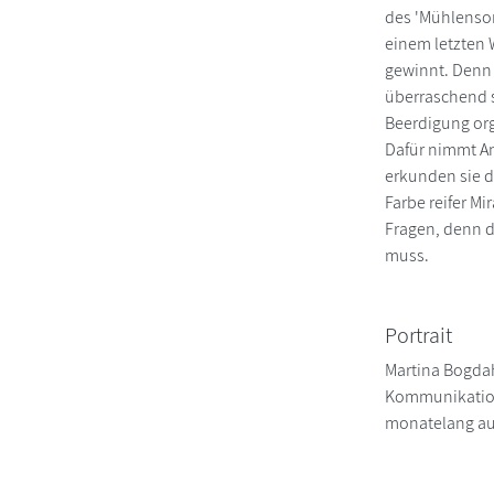
des 'Mühlenso
einem letzten 
gewinnt. Denn i
überraschend s
Beerdigung org
Dafür nimmt A
erkunden sie d
Farbe reifer M
Fragen, denn di
muss.
Portrait
Martina Bogdah
Kommunikations
monatelang auf