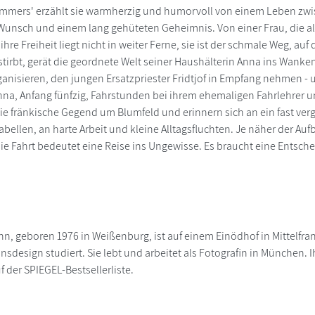
mmers' erzählt sie warmherzig und humorvoll von einem Leben zwis
Wunsch und einem lang gehüteten Geheimnis. Von einer Frau, die all
hre Freiheit liegt nicht in weiter Ferne, sie ist der schmale Weg, auf 
tirbt, gerät die geordnete Welt seiner Haushälterin Anna ins Wanken
anisieren, den jungen Ersatzpriester Fridtjof in Empfang nehmen - 
nna, Anfang fünfzig, Fahrstunden bei ihrem ehemaligen Fahrlehrer
ie fränkische Gegend um Blumfeld und erinnern sich an ein fast ve
irabellen, an harte Arbeit und kleine Alltagsfluchten. Je näher der 
e Fahrt bedeutet eine Reise ins Ungewisse. Es braucht eine Entscheid
n, geboren 1976 in Weißenburg, ist auf einem Einödhof in Mittelf
design studiert. Sie lebt und arbeitet als Fotografin in München
 der SPIEGEL-Bestsellerliste.