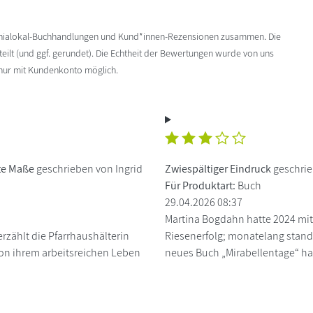
enialokal-Buchhandlungen und Kund*innen-Rezensionen zusammen. Die
ilt (und ggf. gerundet). Die Echtheit der Bewertungen wurde von uns
 nur mit Kundenkonto möglich.
te Maße
geschrieben von Ingrid
Zwiespältiger Eindruck
geschri
Für Produktart:
Buch
29.04.2026 08:37
Martina Bogdahn hatte 2024 mi
zählt die Pfarrhaushälterin
Riesenerfolg; monatelang stand 
 von ihrem arbeitsreichen Leben
neues Buch „Mirabellentage“ hat