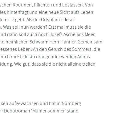
chen Routinen, Pflichten und Loslassen. Von
es hinterfragt und eine neue Sicht aufs Leben
dem sie geht. Als der Ortspfarrer Josef
. Was soll nun werden? Erst mal muss sie die
und dann soll auch noch Josefs Asche ans Meer.
 und heimlichen Schwarm Herrn Tanner. Gemeinsam
rgessenes Leben. An den Geruch des Sommers, die
Aufbruch rückt, desto drängender werden Annas
ung. Wie gut, dass sie die nicht alleine treffen
ranken aufgewachsen und hat in Nürnberg
. Ihr Debütroman 'Mühlensommer' stand