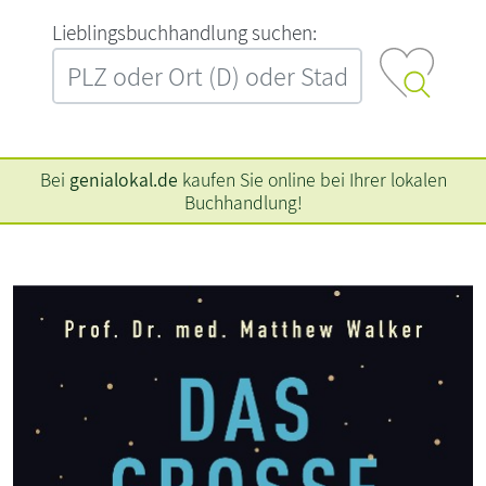
L‍i‍e‍b‍l‍i‍n‍g‍s‍b‍u‍c‍h‍h‍a‍n‍d‍l‍u‍n‍g‍ ‍s‍u‍c‍h‍e‍n‍:‍
Bei
genialokal.de
kaufen Sie online bei Ihrer lokalen
Buchhandlung!