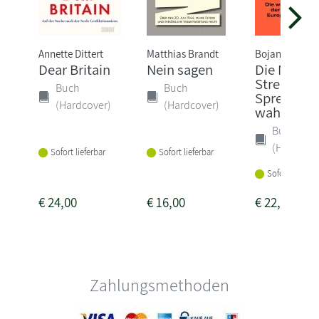
Annette Dittert
Matthias Brandt
Bojan Pancevs
Dear Britain
Nein sagen
Die Nord-
Stream-
Buch
Buch
Sprengung
(Hardcover)
(Hardcover)
wahre Gesc
Buch
(Hardcove
Sofort lieferbar
Sofort lieferbar
Sofort lieferba
€
24,00
€
16,00
€
22,00
Zahlungsmethoden