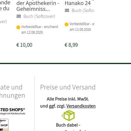
ande
der Apothekerin -
Hanako 24
Quecksi
e du
Geheimniss...
Nebel
Buch (Softcover)
Buch (Softcover)
Buch 
ver)
Vorbestellbar - erscheint
Vorbestellbar - erscheint
am 12.08.2026
Sofort li
am 12.08.2026
€
10,00
€
8,99
€
24,00
kate und
Preise und Versand
chnungen
Alle Preise inkl. MwSt.
und ggf. zzgl.
Versandkosten
Buch dabei -