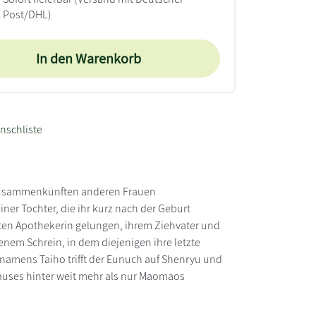
Post/DHL)
In den Warenkorb
nschliste
n Zusammenkünften anderen Frauen
iner Tochter, die ihr kurz nach der Geburt
en Apothekerin gelungen, ihrem Ziehvater und
 jenem Schrein, in dem diejenigen ihre letzte
 namens Taiho trifft der Eunuch auf Shenryu und
nhauses hinter weit mehr als nur Maomaos