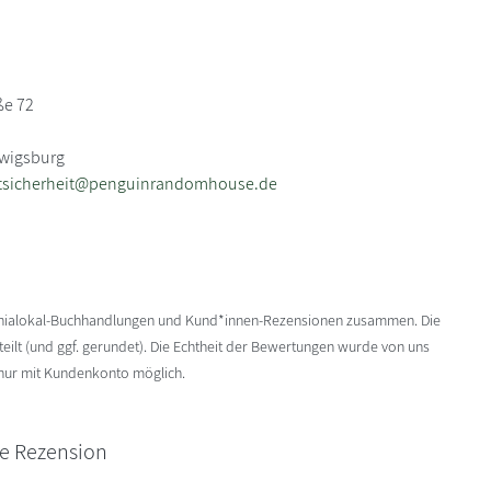
ße 72
dwigsburg
tsicherheit@penguinrandomhouse.de
enialokal-Buchhandlungen und Kund*innen-Rezensionen zusammen. Die
ilt (und ggf. gerundet). Die Echtheit der Bewertungen wurde von uns
 nur mit Kundenkonto möglich.
ne Rezension