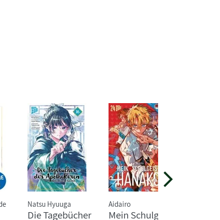
de
Natsu Hyuuga
Aidairo
Judith Sc
Die Tagebücher
Mein Schulgeist
Marmor