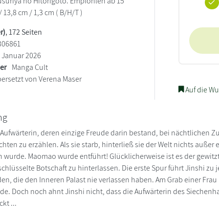
Kusuriya no Hitorigoto. Empfohlen ab 15
/ 13,8 cm / 1,3 cm ( B/H/T )
r)
, 172 Seiten
306861
Januar 2026
ler
Manga Cult
ersetzt von Verena Maser
Auf die Wu
ng
 Aufwärterin, deren einzige Freude darin bestand, bei nächtliche
ten zu erzählen. Als sie starb, hinterließ sie der Welt nichts außer e
urde. Maomao wurde entführt! Glücklicherweise ist es der gewitzt
schlüsselte Botschaft zu hinterlassen. Die erste Spur führt Jinshi zu
den, die den Inneren Palast nie verlassen haben. Am Grab einer Frau
 Rede. Doch noch ahnt Jinshi nicht, dass die Aufwärterin des Sieche
kt ...