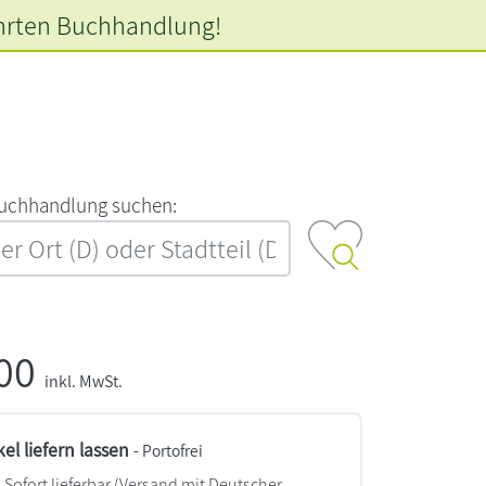
hrten
Buchhandlung!
‍u‍c‍h‍h‍a‍n‍d‍l‍u‍n‍g‍ ‍s‍u‍c‍h‍e‍n‍:‍
,00
inkl. MwSt.
kel liefern lassen
- Portofrei
Sofort lieferbar
(Versand mit Deutscher