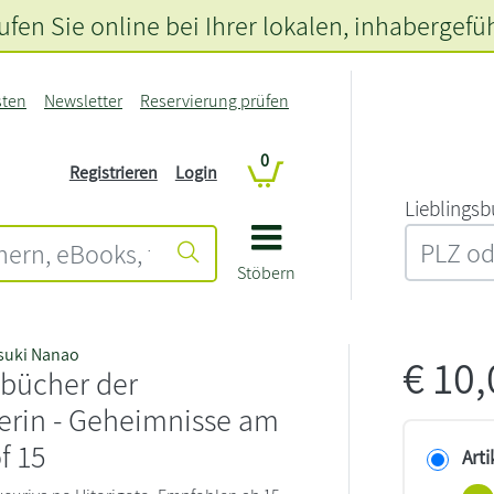
fen Sie online bei Ihrer lokalen
, inhabergefü
sten
Newsletter
Reservierung prüfen
0
Registrieren
Login
L‍i‍e‍b‍l‍i‍n‍g‍s‍b
Stöbern
tsuki Nanao
€
10
ebücher der
erin - Geheimnisse am
f 15
Arti