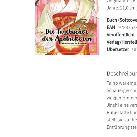
Originaltitel: 
Jahre. 21,0 cm 
Buch (Softcove
EAN
9783757
Veröffentlicht
Verlag/Herstel
Übersetzer
Üb
Beschreibu
Taiho war eine
Schauergeschich
weggenommen w
Jinshi eine ver
Ruhestätte fin
stellt sie zur
Entführung stec