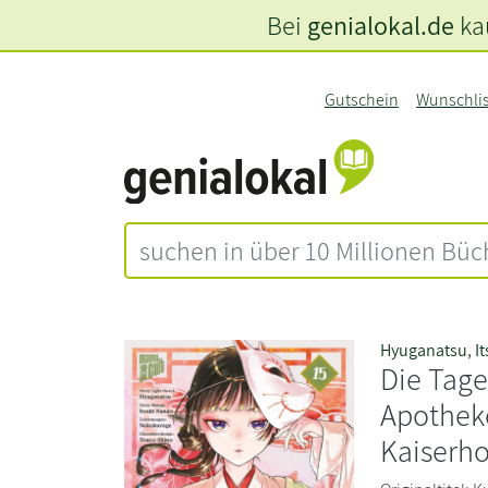
Bei
genialokal.de
kau
Gutschein
Wunschli
Hyuganatsu
,
I
Die Tag
Apothek
Kaiserho