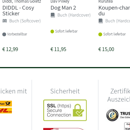
Diddl, Thomas Goletz
Dav Pilkey
Rurutea
DIDDL - Cosy
Dog Man 2
Koupen-cha
Sticker
du
Buch (Hardcover)
Buch (Softcover)
Buch (Hardc
Sofort lieferbar
Vorbestellbar
Sofort lieferbar
€
12,99
€
11,95
€
15,00
hicken mit
Sicherheit
Zertifi
Auszei