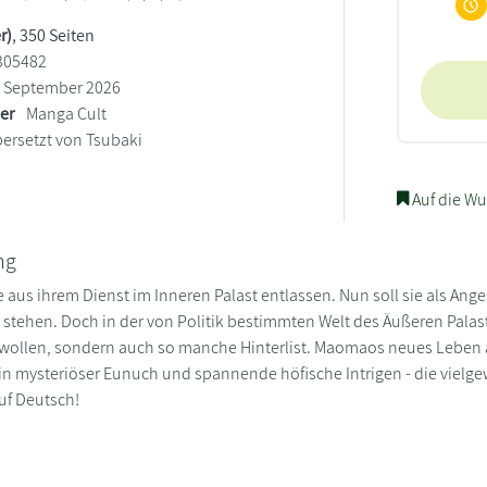
r)
, 350 Seiten
305482
September 2026
ler
Manga Cult
ersetzt von Tsubaki
Auf die Wu
ng
us ihrem Dienst im Inneren Palast entlassen. Nun soll sie als Ange
e stehen. Doch in der von Politik bestimmten Welt des Äußeren Palasts
wollen, sondern auch so manche Hinterlist. Maomaos neues Leben als
in mysteriöser Eunuch und spannende höfische Intrigen - die viel
uf Deutsch!