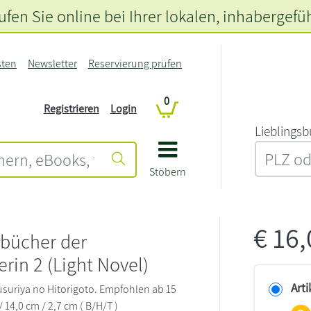
fen Sie online bei Ihrer lokalen
, inhabergefü
sten
Newsletter
Reservierung prüfen
0
Registrieren
Login
L‍i‍e‍b‍l‍i‍n‍g‍s‍b
Stöbern
€
16
ebücher der
rin 2 (Light Novel)
Arti
Kusuriya no Hitorigoto. Empfohlen ab 15
/ 14,0 cm / 2,7 cm ( B/H/T )