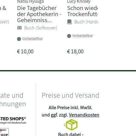
Natsu Hyuuga
Lucy Knisley
Cornelia 
n &
Die Tagebücher
Schon wieder
Gespen
der Apothekerin -
Trockenfutter?
auf eis
Geheimniss...
(Band 1)
over)
Buch (Hardcover)
Buch (Softcover)
Buch 
Vorbestellbar
Vorbestellbar
Sofort li
€
10,00
€
18,00
€
15,00
kate und
Preise und Versand
chnungen
Alle Preise inkl. MwSt.
und ggf. zzgl.
Versandkosten
Buch dabei -