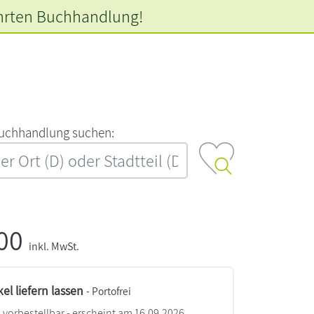
hrten
Buchhandlung!
‍u‍c‍h‍h‍a‍n‍d‍l‍u‍n‍g‍ ‍s‍u‍c‍h‍e‍n‍:‍
,00
inkl. MwSt.
kel liefern lassen
- Portofrei
vorbestellbar - erscheint am 16.09.2026