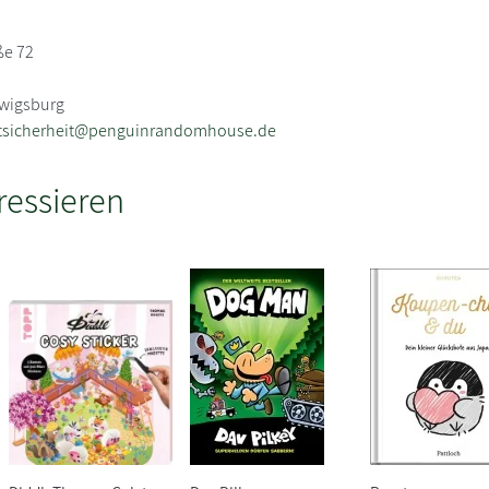
ße 72
dwigsburg
tsicherheit@penguinrandomhouse.de
ressieren