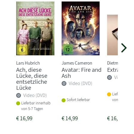
Lars Hubrich
James Cameron
Dietmar Jaco
Ach, diese
Avatar: Fire and
Extrawurs
Lücke, diese
Ash
Video (DV
entsetzliche
Video (DVD)
Lücke
Lieferbar inne
Video (DVD)
von 3 Woche
Sofort lieferbar
Lieferbar innerhalb
von 5-7 Tagen
€
16,99
€
14,99
€
16,99