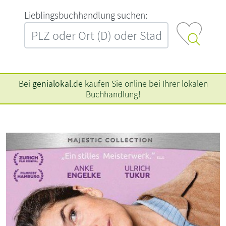
L‍i‍e‍b‍l‍i‍n‍g‍s‍b‍u‍c‍h‍h‍a‍n‍d‍l‍u‍n‍g‍ ‍s‍u‍c‍h‍e‍n‍:‍
Bei
genialokal.de
kaufen Sie online bei Ihrer lokalen
Buchhandlung!