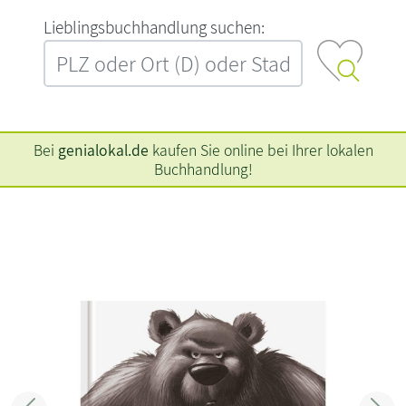
L‍i‍e‍b‍l‍i‍n‍g‍s‍b‍u‍c‍h‍h‍a‍n‍d‍l‍u‍n‍g‍ ‍s‍u‍c‍h‍e‍n‍:‍
Bei
genialokal.de
kaufen Sie online bei Ihrer lokalen
Buchhandlung!