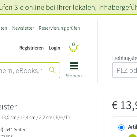
fen Sie online bei Ihrer lokalen
, inhabergefü
sten
Newsletter
Reservierung prüfen
0
Registrieren
Login
L‍i‍e‍b‍l‍i‍n‍g‍s‍b
Stöbern
€
13
ister
18,5 cm / 12,4 cm / 3,2 cm ( B/H/T )
Arti
r)
, 544 Seiten
177806