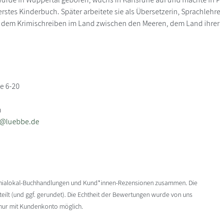
 erstes Kinderbuch. Später arbeitete sie als Übersetzerin, Sprachlehr
 dem Krimischreiben im Land zwischen den Meeren, dem Land ihrer
e 6-20
n
b@luebbe.de
enialokal-Buchhandlungen und Kund*innen-Rezensionen zusammen. Die
ilt (und ggf. gerundet). Die Echtheit der Bewertungen wurde von uns
 nur mit Kundenkonto möglich.