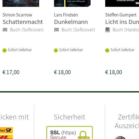
Simon Scarrow
Lars Findsen
Steffen Gumpert
Schattenmacht
Dunkelmann
Licht ins Du
Buch (Softcover)
Buch (Softcover)
Buch (Hardc
Sofort lieferbar
Sofort lieferbar
Sofort lieferbar
€
17,00
€
18,00
€
18,00
hicken mit
Sicherheit
Zertifi
Auszei