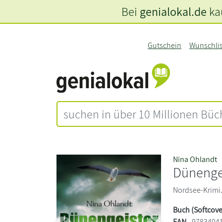
Bei
genialokal.de
kau
Gutschein
Wunschli
Nina Ohlandt
Dünenge
Nordsee-Krimi. 
Buch (Softcove
EAN
9783404