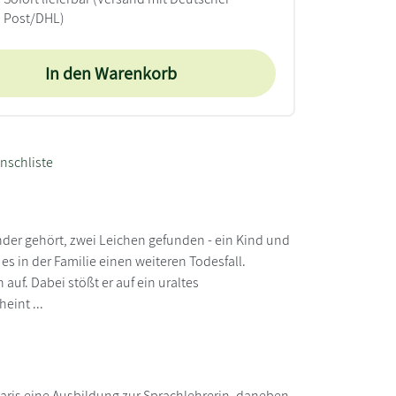
Post/DHL)
In den Warenkorb
nschliste
ander gehört, zwei Leichen gefunden - ein Kind und
es in der Familie einen weiteren Todesfall.
uf. Dabei stößt er auf ein uraltes
eint ...
aris eine Ausbildung zur Sprachlehrerin, daneben