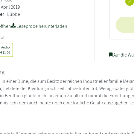
April 2019
ler
Lübbe
ffnen
Leseprobe herunterladen
 als:
Audio
€
11,99
Auf die Wu
ng
n in einer Düne, die zum Besitz der reichen Industriellenfamilie Mel
, Letztere der Kleidung nach seit Jahrzehnten tot. Wenig später gibt 
 Benthien glaubt nicht an einen Zufall und nimmt die Ermittlungen a
nis, von dem auch heute noch eine tödliche Gefahr auszugehen sch
urde in Wuppertal geboren, wuchs in Karlsruhe auf und machte in P