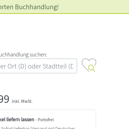
hrten
Buchhandlung!
‍u‍c‍h‍h‍a‍n‍d‍l‍u‍n‍g‍ ‍s‍u‍c‍h‍e‍n‍:‍
,99
inkl. MwSt.
kel liefern lassen
- Portofrei
Sofort lieferbar
(Versand mit Deutscher