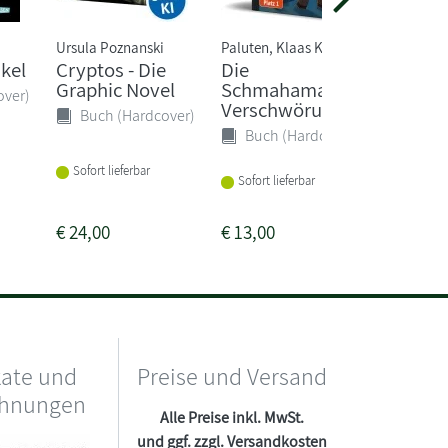
Ursula Poznanski
Paluten, Klaas Kern
Cornelia 
nkel
Cryptos - Die
Die
Gespen
Graphic Novel
Schmahamas-
auf eis
over)
Verschwörung
(Band 1)
Buch (Hardcover)
Buch (Hardcover)
Buch 
Sofort lieferbar
Sofort lieferbar
Sofort li
€
24,00
€
13,00
€
15,00
kate und
Preise und Versand
chnungen
Alle Preise inkl. MwSt.
und ggf. zzgl.
Versandkosten