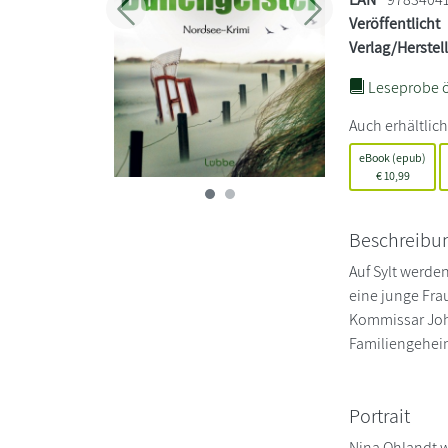
Zurück
Weiter
Veröffentlicht
Verlag/Herstel
Leseprobe ö
Auch erhältlich
eBook (epub)
€
10,99
Beschreibu
Auf Sylt werde
eine junge Frau
Kommissar John
Familiengeheim
Portrait
Nina Ohlandt w