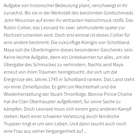
Aufgabe von historischer Bedeutung plant, verschweigt er ihr
zunächst. Bis sie in der Werkstatt des berühmten Goldschmieds
John Mossman auf einen ihr vertrauten Halsschmuck stößt. Das
Rubin-Collier, das Leonard ihr zwei Jahrhunderte später zur
Hochzeit schenken wird. Doch erst einmal ist dieses Collier für
eine andere bestimmt: Die zukünftige Königin von Schottland.
Maya soll die Überbringerin dieses besonderen Geschenks sein.
Keine leichte Aufgabe, denn ein Unbekannter tut alles, um die
Übergabe des Schmuckes zu verhindern. Nachts wird Maya
erneut von ihren Träumen heimgesucht, die sich um die
Ereignisse des Jahres 1745 in Schottland ranken. Das Land steht
vor einer Zerreißprobe. Es geht um Machterhalt und die
Wiederherstellung der Stuart-Thronfolge. Bonnie Prince Charlie
hat die Clan-Oberhäupter aufgefordert, für seine Sache zu
kämpfen. Doch Leonard muss sich einem ganz anderen Kampf
stellen: Nach einer schweren Verletzung durch feindliche
Truppen ringt er um sein Leben. Und dann taucht auch noch
eine Frau aus seiner Vergangenheit auf ...