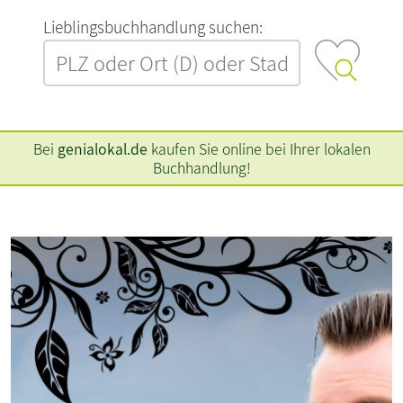
L‍i‍e‍b‍l‍i‍n‍g‍s‍b‍u‍c‍h‍h‍a‍n‍d‍l‍u‍n‍g‍ ‍s‍u‍c‍h‍e‍n‍:‍
Bei
genialokal.de
kaufen Sie online bei Ihrer lokalen
Buchhandlung!