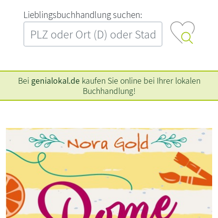
L‍i‍e‍b‍l‍i‍n‍g‍s‍b‍u‍c‍h‍h‍a‍n‍d‍l‍u‍n‍g‍ ‍s‍u‍c‍h‍e‍n‍:‍
Bei
genialokal.de
kaufen Sie online bei Ihrer lokalen
Buchhandlung!