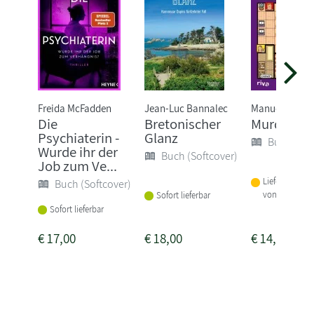
Freida McFadden
Jean-Luc Bannalec
Manuel Garan
Die
Bretonischer
Murdoku
Psychiaterin -
Glanz
Buch (Sof
Wurde ihr der
Buch (Softcover)
Job zum Ve...
Lieferbar inne
Buch (Softcover)
von 1-2 Woch
Sofort lieferbar
Sofort lieferbar
€
17,00
€
18,00
€
14,00