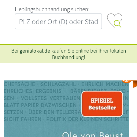
L‍i‍e‍b‍l‍i‍n‍g‍s‍b‍u‍c‍h‍h‍a‍n‍d‍l‍u‍n‍g‍ ‍s‍u‍c‍h‍e‍n‍:‍
Bei
genialokal.de
kaufen Sie online bei Ihrer lokalen
Buchhandlung!