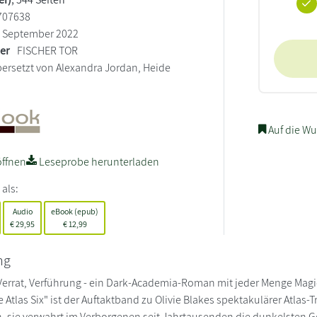
707638
September 2022
ler
FISCHER TOR
ersetzt von Alexandra Jordan, Heide
Auf die Wu
ffnen
Leseprobe herunterladen
 als:
Audio
eBook (epub)
€
29,95
€
12,99
ng
errat, Verführung - ein Dark-Academia-Roman mit jeder Menge Magi
e Atlas Six" ist der Auftaktband zu Olivie Blakes spektakulärer Atlas-T
 sie verwahrt im Verborgenen seit Jahrtausenden die dunkelsten G