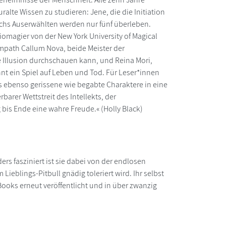
alte Wissen zu studieren: Jene, die die Initiation
chs Auserwählten werden nur fünf überleben.
omagier von der New York University of Magical
Empath Callum Nova, beide Meister der
e Illusion durchschauen kann, und Reina Mori,
t ein Spiel auf Leben und Tod. Für Leser*innen
hs ebenso gerissene wie begabte Charaktere in eine
barer Wettstreit des Intellekts, der
bis Ende eine wahre Freude.« (Holly Black)
ers fasziniert ist sie dabei von der endlosen
Lieblings-Pitbull gnädig toleriert wird. Ihr selbst
 Books erneut veröffentlicht und in über zwanzig