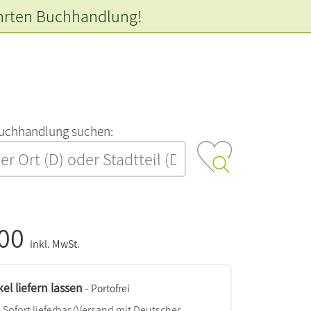
hrten
Buchhandlung!
‍u‍c‍h‍h‍a‍n‍d‍l‍u‍n‍g‍ ‍s‍u‍c‍h‍e‍n‍:‍
,00
inkl. MwSt.
kel liefern lassen
- Portofrei
Sofort lieferbar
(Versand mit Deutscher