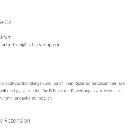
ße 114
nkfurt
sicherheit@fischerverlage.de
enialokal-Buchhandlungen und Kund*innen-Rezensionen zusammen. Die
ilt (und ggf. gerundet). Die Echtheit der Bewertungen wurde von uns
 nur mit Kundenkonto möglich.
ne Rezension