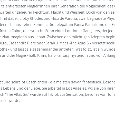
alentiertesten Magier*innen ihrer Generation die Möglichkeit, das ur
rwarten ungeheurer Reichtum, Macht und Weisheit. Doch von den se
d mit dabei: Libby Rhodes und Nico de Varona, zwei begnadete Physi
nder nicht ausstehen können. Die Telepathin Parisa Kamali und der 
Tristan Caine, der zynische Sohn eines Londoner Gangsters, der jed
e Naturmagierin aus Japan. Zwischen den mächtigen Adepten beginn
ugo, Cassandra Clare oder Sarah J. Maas »The Atlas Six versetzt sec
thek und lässt sie gegeneinander antreten. Was folgt, ist ein wunder
 und der Magie - halb Krimi, halb Fantasymysterium und von Anfang 
ebt und schreibt Geschichten - die meisten davon fantastisch. Besond
 Lebens und der Liebe. Sie arbeitet in Los Angeles, wo sie von ihrem 
uch "The Atlas Six" wurde auf TikTok zur Sensation, bevor es von Tor
setzt wurde.