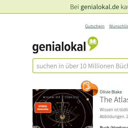
Bei
genialokal.de
kau
Gutschein
Wunschli
Olivie Blake
The Atla
Wissen ist tödli
Abbildungen. 22
Buch (Hardcov