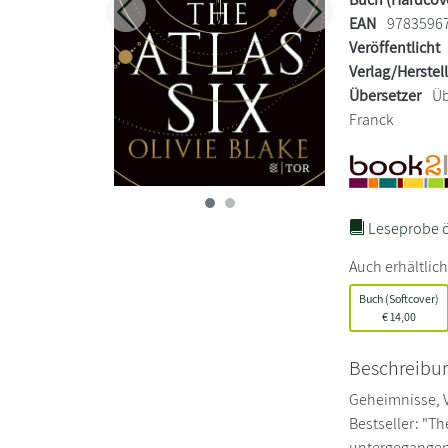
Zurück
Weiter
EAN
9783596
Veröffentlicht
Verlag/Herstel
Übersetzer
Üb
Franck
Leseprobe ö
Auch erhältlich
Buch (Softcover)
€
14,00
Beschreibu
Geheimnisse, V
Bestseller: "Th
untergegangen,