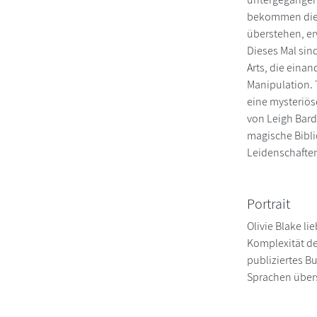
bekommen die t
überstehen, e
Dieses Mal sin
Arts, die eina
Manipulation. 
eine mysteriös
von Leigh Bard
magische Biblio
Leidenschaften
Portrait
Olivie Blake li
Komplexität des
publiziertes B
Sprachen über