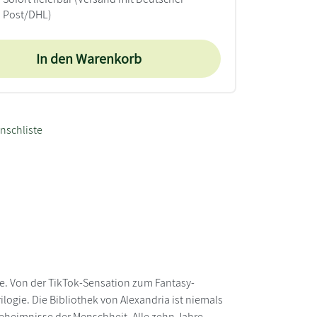
Post/DHL)
In den Warenkorb
nschliste
e. Von der TikTok-Sensation zum Fantasy-
rilogie. Die Bibliothek von Alexandria ist niemals
eheimnisse der Menschheit. Alle zehn Jahre