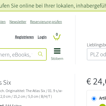
fen Sie online bei Ihrer lokalen
, inhabergefü
sten
Newsletter
Reservierung prüfen
0
Registrieren
Login
L‍i‍e‍b‍l‍i‍n‍g‍s‍b
Stöbern
€
24
s Six
ch. Originaltitel: The Atlas Six / 01. 9 s/w-
,0 cm / 15,2 cm / 5,0 cm ( B/H/T )
Arti
er)
, 544 Seiten