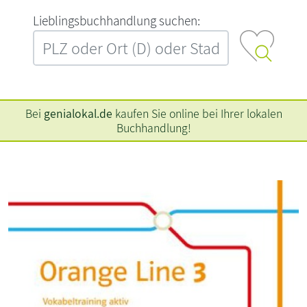
L‍i‍e‍b‍l‍i‍n‍g‍s‍b‍u‍c‍h‍h‍a‍n‍d‍l‍u‍n‍g‍ ‍s‍u‍c‍h‍e‍n‍:‍
Bei
genialokal.de
kaufen Sie online bei Ihrer lokalen
Buchhandlung!