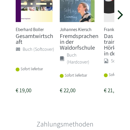
Eberhard Boller
Johannes Kiersch
Frank Reza Li
Gesamtwirtsch
Fremdsprachen
Das Hören
aft
in der
trainieren 
Waldorfschule
Hörkompe
Buch (Softcover)
in den ...
Buch
Sonstige
(Hardcover)
Sofort lieferbar
Sofort lieferba
Sofort lieferbar
€
19,00
€
22,00
€
21,25
Zahlungsmethoden