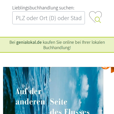
L‍i‍e‍b‍l‍i‍n‍g‍s‍b‍u‍c‍h‍h‍a‍n‍d‍l‍u‍n‍g‍ ‍s‍u‍c‍h‍e‍n‍:‍
Bei
genialokal.de
kaufen Sie online bei Ihrer lokalen
Buchhandlung!