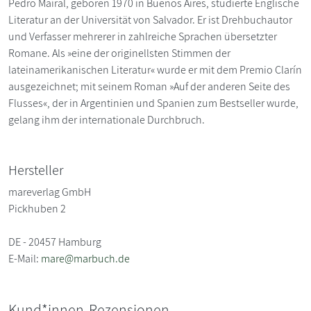
Pedro Mairal, geboren 1970 in Buenos Aires, studierte Englische
Literatur an der Universität von Salvador. Er ist Drehbuchautor
und Verfasser mehrerer in zahlreiche Sprachen übersetzter
Romane. Als »eine der originellsten Stimmen der
lateinamerikanischen Literatur« wurde er mit dem Premio Clarín
ausgezeichnet; mit seinem Roman »Auf der anderen Seite des
Flusses«, der in Argentinien und Spanien zum Bestseller wurde,
gelang ihm der internationale Durchbruch.
Hersteller
mareverlag GmbH
Pickhuben 2
DE - 20457 Hamburg
E-Mail:
mare@marbuch.de
Kund*innen-Rezensionen