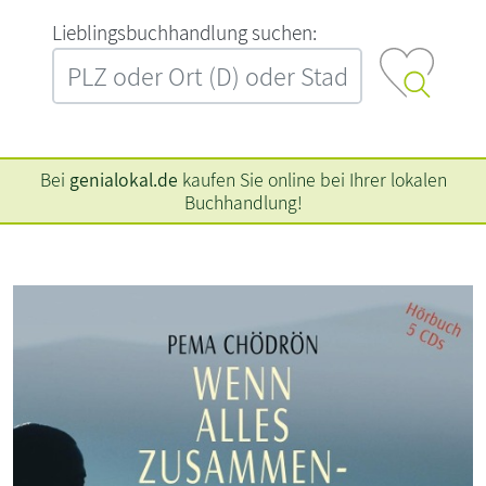
L‍i‍e‍b‍l‍i‍n‍g‍s‍b‍u‍c‍h‍h‍a‍n‍d‍l‍u‍n‍g‍ ‍s‍u‍c‍h‍e‍n‍:‍
Bei
genialokal.de
kaufen Sie online bei Ihrer lokalen
Buchhandlung!